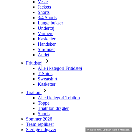
Veste
Jackets
Shorts
3/4 Shorts
Lange bukser
Undertøj
Varmere
Kasketter
Handsker
Strømper
Andet
Fritidstøj
Alle i kategori Fritidstøj
T-Shirts
Sweatshirt
Kasketter
Triatlon
Alle i kategori Triatlon
Toppe
Triathlon dragter
Shorts
Sommer 2026
Team-replikaer
Særlige udgaver
We are offline, you can leave a message.