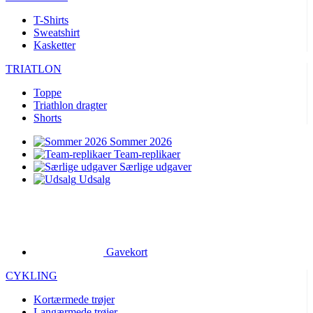
T-Shirts
Sweatshirt
Kasketter
TRIATLON
Toppe
Triathlon dragter
Shorts
Sommer 2026
Team-replikaer
Særlige udgaver
Udsalg
Gavekort
CYKLING
Kortærmede trøjer
Langærmede trøjer
Jakker
Shorts
Lange bukser
Varmere