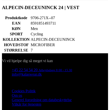
EAN
8591851493711
KØN
Men
SPORT
Cycling
KOLLEKTION
ALPECIN-DECEUNINCK
HOVEDSTOF
MICROFIBER
STØRRELSE
7
Kontakt
Vi vil hjælpe dig så meget vi kan
+45 22 54 54 20
Arbejdsdage 8:00 - 15.30
info@kalaswear.dk
Information
Cookies Politik
Om os
Generel forordning om databeskyttelse
Vilkår for tjenesten
For kunder
Levering
Størrelsesguide
Retur