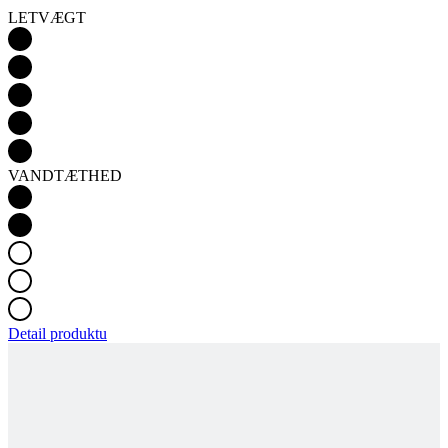
VANDTÆTHED
Detail produktu
ALPECIN-DECEUNINCK 24 | VEST
Produktkode
9706-271X--07