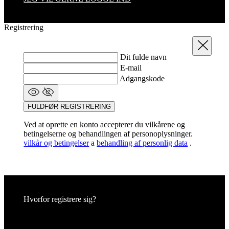
Dit fulde navn
E-mail
Adgangskode
FULDFØR REGISTRERING
Ved at oprette en konto accepterer du vilkårene og
betingelserne og behandlingen af personoplysninger.
vilkår og betingelser
a
behandling af personlig data
.
Hvorfor registrere sig?
Adgang til sektionen for ordrehistorik
Er du allerede registreret?
LOGIN