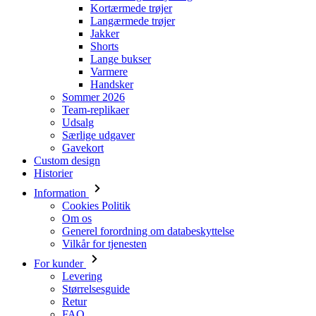
Varmere
Handsker
Sommer 2026
Team-replikaer
Udsalg
Særlige udgaver
Gavekort
Custom design
Historier
Information
Cookies Politik
Om os
Generel forordning om databeskyttelse
Vilkår for tjenesten
For kunder
Levering
Størrelsesguide
Retur
FAQ
Kontakt
Downloads
Login