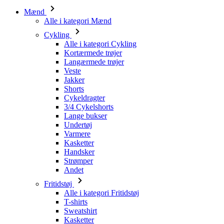
Alle i kategori Cykling
Kortærmede trøjer
Langærmede trøjer
Veste
Jakker
Shorts
Cykeldragter
3/4 Cykelshorts
Lange bukser
Undertøj
Varmere
Kasketter
Handsker
Strømper
Andet
Fritidstøj
Alle i kategori Fritidstøj
T-shirts
Sweatshirt
Kasketter
Triatlon
Alle i kategori Triatlon
Toppe
Triathlon dragter