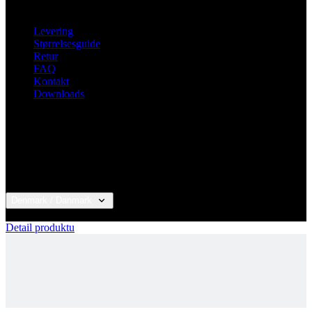
FAQ
Kontakt
Downloads
Denmark / Danmark
© 2026 KALAS Sportswear
Detail produktu
ALPECIN-DECEUNINCK 24 | VEST
Kunde-login