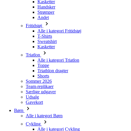
Fritidstøj
Alle i kategori Fritidstøj
T-Shirts
Sweatshirt
Kasketter
Triatlon
Alle i kategori Triatlon
Toppe
Triathlon dragter
Shorts
Sommer 2026
Team-replikaer
Særlige udgaver
Udsalg
Gavekort
Børn
Alle i kategori Børn
Cykling
Alle i kategori Cykling
Kortærmede trøjer
Langærmede trøjer
Jakker
Shorts
Lange bukser