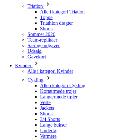
Shorts
Sommer 2026
Team-replikaer
Særlige udgaver
Udsalg
Gavekort
Kvinder
Alle i kategori Kvinder
Cykling
Alle i kategori Cykling
Kortærmede trøjer
Langærmede trøjer
Veste
Jackets
Shorts
3/4 Shorts
Lange bukser
Undertøj
Varmere
Kasketter
Handsker
Strømper
Andet