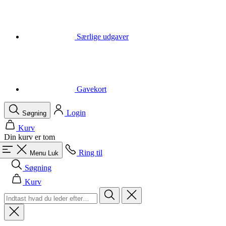
Gavekort
Login
Søgning
Kurv
Din kurv er tom
Ring til
Menu
Luk
Søgning
Kurv
Mænd
Alle i kategori Mænd
Cykling