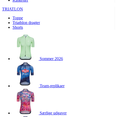
Kasketter
product[24156]
www.kalaswear.dk
1 år
TRIATLON
product[40001974]
www.kalaswear.dk
1 år
Toppe
product[24163]
www.kalaswear.dk
1 år
Triathlon dragter
product[40001959]
www.kalaswear.dk
1 år
Shorts
product[40001967]
www.kalaswear.dk
1 år
product[40001886]
www.kalaswear.dk
1 år
product[24391]
www.kalaswear.dk
1 år
product[40001872]
www.kalaswear.dk
1 år
Sommer 2026
product[40000881]
www.kalaswear.dk
1 år
product[40001905]
www.kalaswear.dk
1 år
product[24145]
www.kalaswear.dk
1 år
Team-replikaer
webChangePopupShowed
www.kalaswear.dk
1 år
product[40003515]
www.kalaswear.dk
1 år
product[40001800]
www.kalaswear.dk
1 år
product[40001944]
www.kalaswear.dk
1 år
Særlige udgaver
product[40002011]
www.kalaswear.dk
1 år