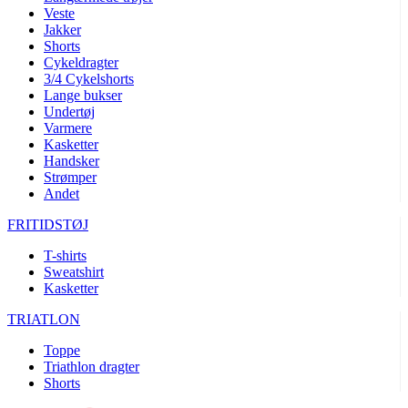
Veste
product[40001005]
www.kalaswear.dk
1 år
Jakker
Shorts
product[40001962]
www.kalaswear.dk
1 år
Cykeldragter
product[40001963]
www.kalaswear.dk
1 år
3/4 Cykelshorts
Lange bukser
product[40001943]
www.kalaswear.dk
1 år
Undertøj
product[24297]
www.kalaswear.dk
1 år
Varmere
Kasketter
product[40001955]
www.kalaswear.dk
1 år
Handsker
Strømper
product[24154]
www.kalaswear.dk
1 år
Andet
product[24153]
www.kalaswear.dk
1 år
FRITIDSTØJ
product[24125]
www.kalaswear.dk
1 år
T-shirts
product[24139]
www.kalaswear.dk
1 år
Sweatshirt
product[40002005]
www.kalaswear.dk
1 år
Kasketter
product[40001875]
www.kalaswear.dk
1 år
TRIATLON
product[40003164]
www.kalaswear.dk
1 år
Toppe
product[40003673]
www.kalaswear.dk
1 år
Triathlon dragter
Shorts
product[40003305]
www.kalaswear.dk
1 år