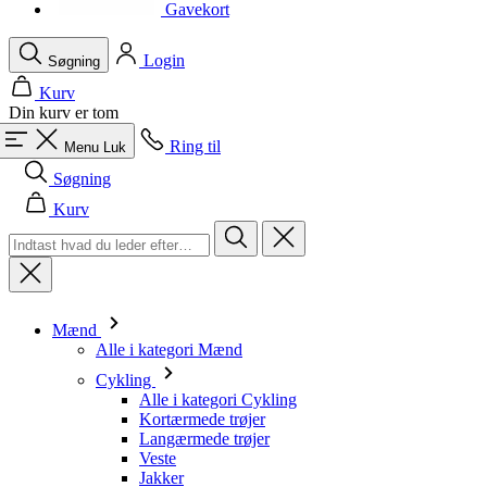
product[40001964]
www.kalaswear.dk
1 år
Gavekort
product[40000882]
www.kalaswear.dk
1 år
Login
Søgning
Kurv
Din kurv er tom
Ring til
Menu
Luk
Søgning
Kurv
Mænd
Alle i kategori Mænd
Cykling
Alle i kategori Cykling
Kortærmede trøjer
Langærmede trøjer
Veste
Jakker