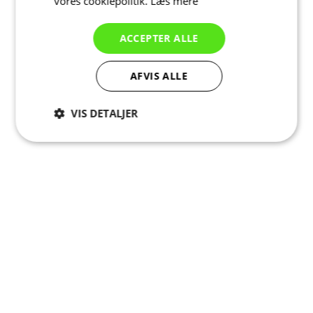
vores cookiepolitik.
Læs mere
ACCEPTER ALLE
AFVIS ALLE
VIS DETALJER
Absolut
Ydeevne
Målretning
nødvendige
Funktionalitet
Uklassificerede
Absolut nødvendige
Ydeevne
Målretning