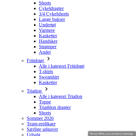
Shorts
Cykeldragter
3/4 Cykelshorts
Lange bukser
Undertøj
Varmere
Kasketter
Handsker
Strømper
Andet
Fritidstøj
Alle i kategori Fritidstøj
T-shirts
Sweatshirt
Kasketter
Triatlon
Alle i kategori Triatlon
Toppe
Triathlon dragter
Shorts
Sommer 2026
Team-replikaer
Særlige udgaver
Udsalg
We are offline, you can leave a message.