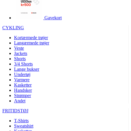
product[40001995]
www.kalaswear.dk
1 år
product[40001906]
www.kalaswear.dk
1 år
Gavekort
product[40001951]
www.kalaswear.dk
1 år
CYKLING
product[40001946]
www.kalaswear.dk
1 år
Kortærmede trøjer
product[40003309]
www.kalaswear.dk
1 år
Langærmede trøjer
Veste
product[40003307]
www.kalaswear.dk
1 år
Jackets
product[40001977]
www.kalaswear.dk
1 år
Shorts
3/4 Shorts
product[24155]
www.kalaswear.dk
1 år
Lange bukser
Undertøj
product[40001947]
www.kalaswear.dk
1 år
Varmere
product[40001981]
www.kalaswear.dk
1 år
Kasketter
Handsker
product[40004122]
www.kalaswear.dk
1 år
Strømper
Andet
product[40001966]
www.kalaswear.dk
1 år
product[24053]
www.kalaswear.dk
1 år
FRITIDSTØJ
product[40001033]
www.kalaswear.dk
1 år
T-Shirts
Sweatshirt
product[40001865]
www.kalaswear.dk
1 år