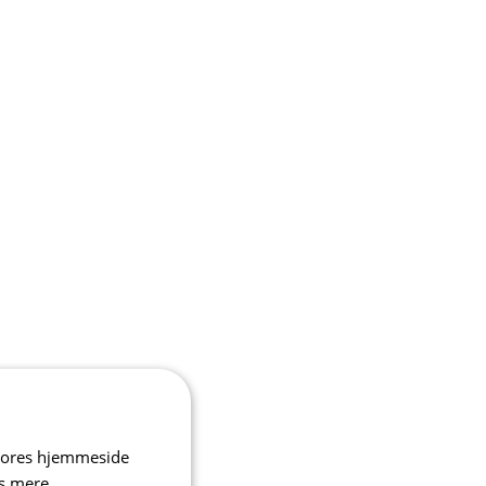
 vores hjemmeside
s mere