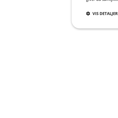
VIS DETALJER
Absolut
nødvendige
A
Absolut nødvendige c
Hjemmesiden kan ikke
Navn
PHPSESSID