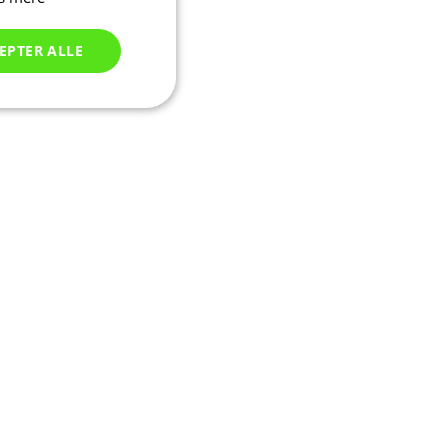
EPTER ALLE
Uklassificerede
ede
ontoadministration.
seret på PHP-
tor, der bruges til
sioner. Det er
er, hvordan det