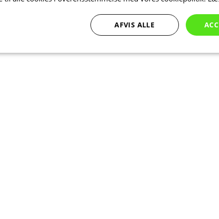
AFVIS ALLE
ACC
Ydeevne
Målretning
Funktionalitet
bsolut nødvendige
Ydeevne
Målretning
Funktionalitet
Uklassificer
ookies muliggør hjemmesidens grundlæggende funktionalitet såsom brugerlogin og k
 bruges korrekt uden de absolut nødvendige cookies.
Udbyder
/
Udløbsdato
Beskrivelse
Domæne
Session
Cookie genereret af applikationer ba
PHP.net
sproget. Dette er en generel identifika
www.kalaswear.dk
at opretholde variabler for brugerses
normalt et tilfældigt genereret numm