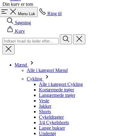
Kurv
Mænd
Alle i kategori Mænd
Cykling
Alle i kategori Cykling
Kortærmede trøjer
Langærmede trøjer
Veste
Jakker
Shorts
Cykeldragter
3/4 Cykelshorts
Lange bukser
Undertøj
Varmere
Kasketter
Handsker
Strømper
Andet