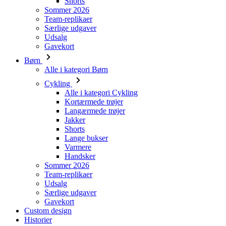
Gavekort
Børn
Alle i kategori Børn
Cykling
Alle i kategori Cykling
Kortærmede trøjer
Langærmede trøjer
Jakker
Shorts
Lange bukser
Varmere
Handsker
Sommer 2026
Team-replikaer
Udsalg
Særlige udgaver
Gavekort
Custom design
Historier
Information
Cookies Politik
Om os
Generel forordning om databeskyttelse