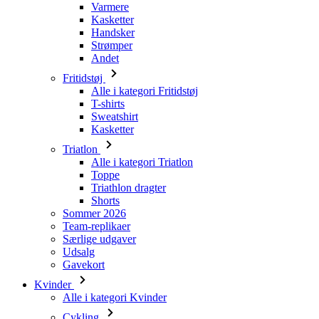
Fritidstøj
Alle i kategori Fritidstøj
T-shirts
Sweatshirt
Kasketter
Triatlon
Alle i kategori Triatlon
Toppe
Triathlon dragter
Shorts
Sommer 2026
Team-replikaer
Særlige udgaver
Udsalg
Gavekort
Kvinder
Alle i kategori Kvinder
Cykling
Alle i kategori Cykling
Kortærmede trøjer
Langærmede trøjer
Veste