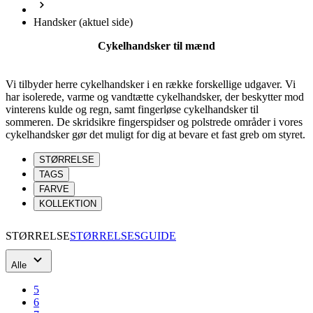
Vi tilbyder herre cykelhandsker i en række forskellige udgaver. Vi
har isolerede, varme og vandtætte cykelhandsker, der beskytter mod
vinterens kulde og regn, samt fingerløse cykelhandsker til
sommeren. De skridsikre fingerspidser og polstrede områder i vores
cykelhandsker gør det muligt for dig at bevare et fast greb om styret.
STØRRELSE
TAGS
FARVE
KOLLEKTION
STØRRELSE
STØRRELSESGUIDE
Alle
5
6
7
8
9
10