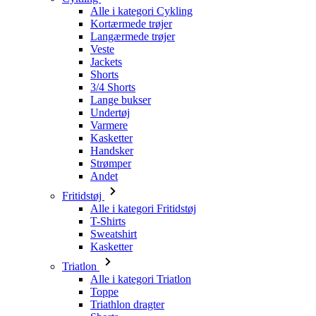
Jackets
Shorts
3/4 Shorts
Lange bukser
Undertøj
Varmere
Kasketter
Handsker
Strømper
Andet
Fritidstøj
Alle i kategori Fritidstøj
T-Shirts
Sweatshirt
Kasketter
Triatlon
Alle i kategori Triatlon
Toppe
Triathlon dragter
Shorts
Sommer 2026
Team-replikaer
Særlige udgaver
Udsalg