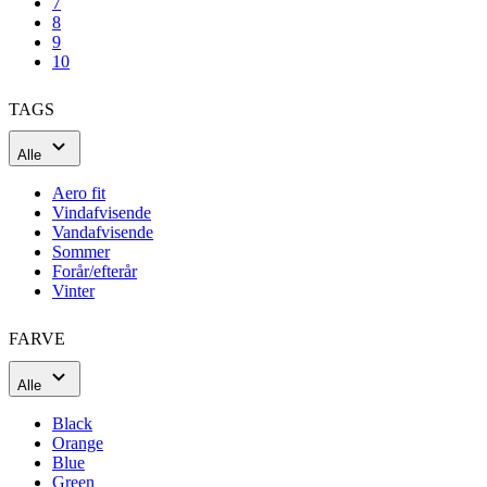
TAGS
Alle
Aero fit
Vindafvisende
Vandafvisende
Sommer
Forår/efterår
Vinter
FARVE
Alle
Black
Orange
Blue
Green
Neon
White
Bedst sælgende
Pris: lav til høj