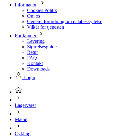
Vilkår for tjenesten
For kunder
Levering
Størrelsesguide
Retur
FAQ
Kontakt
Downloads
Login
Lagervarer
Mænd
Cykling
Handsker
(aktuel side)
Cykelhandsker til mænd