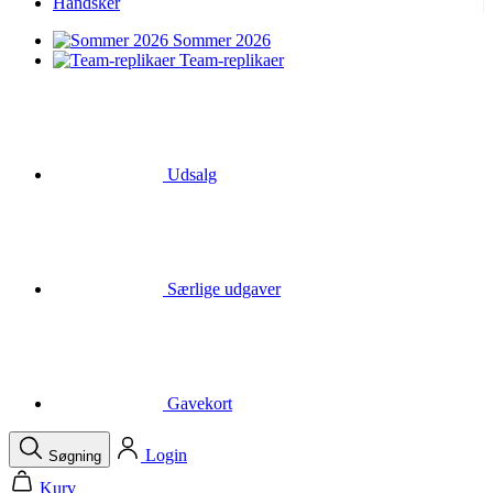
Handsker
Sommer 2026
Team-replikaer
Udsalg
Særlige udgaver
Gavekort
Login
Søgning
Kurv
Din kurv er tom
Ring til
Menu
Luk
Søgning