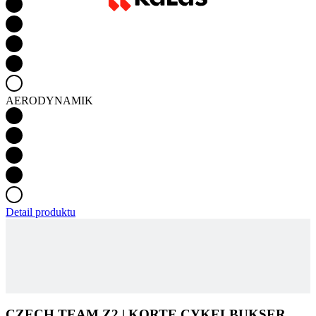
AERODYNAMIK
Detail produktu
CZECH TEAM Z2 | KORTE CYKELBUKSER
ELITE
SE EFTER TILGÆNGELIGHED
Produktkode
9705-281X--04