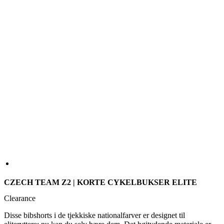
CZECH TEAM Z2 | KORTE CYKELBUKSER ELITE
Clearance
Disse bibshorts i de tjekkiske nationalfarver er designet til
eliteryttere; nu kan du selv bære dem. Det højtydende materiale er
ekstremt let og slidstærkt. Den førsteklasses pude opfylder kravene
fra enhver seriøs cykelrytter.
STØRRELSE