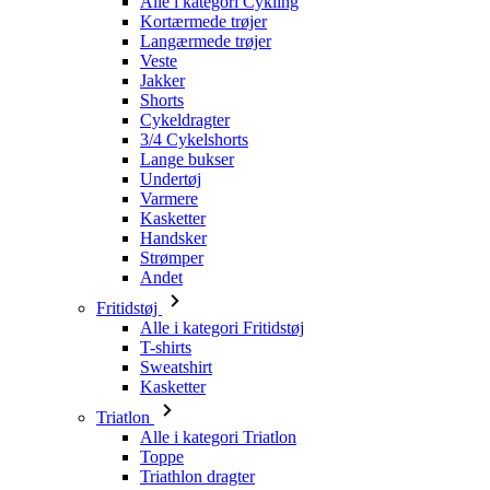
Shorts
Cykeldragter
3/4 Cykelshorts
Lange bukser
Undertøj
Varmere
Kasketter
Handsker
Strømper
Andet
Fritidstøj
Alle i kategori Fritidstøj
T-shirts
Sweatshirt
Kasketter
Triatlon
Alle i kategori Triatlon
Toppe
Triathlon dragter
Shorts
Sommer 2026
Team-replikaer
Særlige udgaver
Udsalg