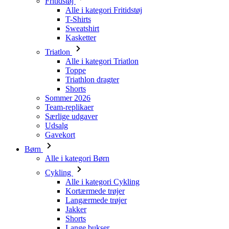
Triatlon
Alle i kategori Triatlon
Toppe
Triathlon dragter
Shorts
Sommer 2026
Team-replikaer
Særlige udgaver
Udsalg
Gavekort
Børn
Alle i kategori Børn
Cykling
Alle i kategori Cykling
Kortærmede trøjer
Langærmede trøjer
Jakker
Shorts
Lange bukser
Varmere
Handsker
Sommer 2026
Team-replikaer