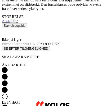
2
3
4
5
6
7
Størrelsesguide
Ikke på lager
Původní cena
990 DKK
Pris
890 DKK
SE EFTER TILGÆNGELIGHED
SKALA-PARAMETRE
ÅNDBARHED
LETVÆGT