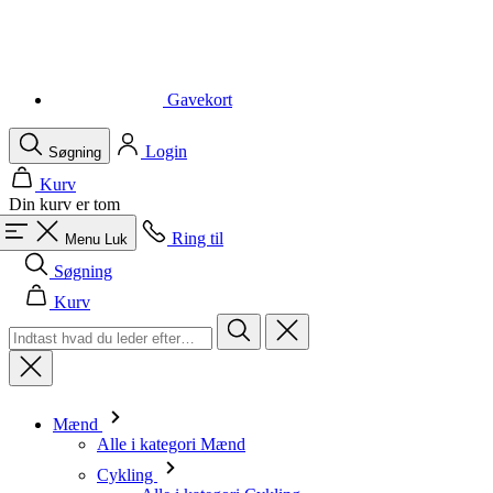
Gavekort
Login
Søgning
Kurv
Din kurv er tom
Ring til
Menu
Luk
Søgning
Kurv
Mænd
Alle i kategori Mænd
Cykling
Alle i kategori Cykling
Kortærmede trøjer
Langærmede trøjer
Veste
Jakker