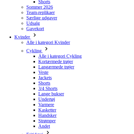
Gavekort
Kvinder
Alle i kategori Kvinder
Cykling
Alle i kategori Cykling
Kortærmede trøjer
Langærmede trøjer
Veste
Jackets
Shorts
3/4 Shorts
Lange bukser
Undertøj
Varmere
Kasketter
Handsker
Strømper
Andet
Fritidstøj
Alle i kategori Fritidstøj
T-Shirts
Sweatshirt
Kasketter