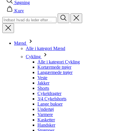
Mænd
Alle i kategori Mænd
Cykling
Alle i kategori Cykling
Kortærmede trøjer
Langærmede trøjer
Veste
Jakker
Shorts
Cykeldragter
3/4 Cykelshorts
Lange bukser
Undertøj
Varmere
Kasketter
Handsker
Strømper
Andet
Fritidstøj
Alle i kategori Fritidstøj
T-shirts