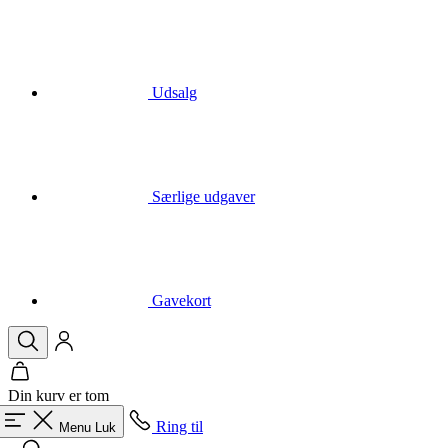
Udsalg
Særlige udgaver
Gavekort
Din kurv er tom
Ring til
Menu
Luk
Søgning
Kurv