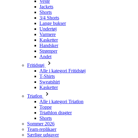
Undertøj
Varmere
Kasketter
Handsker
Strømper
Andet
Fritidstøj
Alle i kategori Fritidstøj
T-Shirts
Sweatshirt
Kasketter
Triatlon
Alle i kategori Triatlon
Toppe
Triathlon dragter
Shorts
Sommer 2026
Team-replikaer
Særlige udgaver
Udsalg
Gavekort
Børn
Alle i kategori Børn