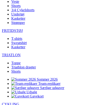
Veste
Shorts
3/4 Cykelshorts
Undertøj
Kasketter
Strømper
FRITIDSTØJ
T-shirts
Sweatshirt
Kasketter
TRIATLON
Toppe
Triathlon dragter
Shorts
Sommer 2026
Team-replikaer
Særlige udgaver
Udsalg
Gavekort
CYKLING