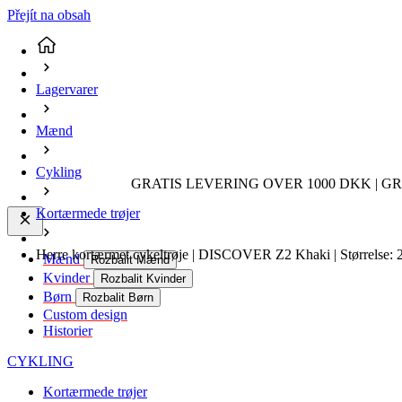
Přejít na obsah
Lagervarer
Mænd
Cykling
GRATIS LEVERING OVER 1000 DKK | GR
Kortærmede trøjer
Herre kortærmet cykeltrøje | DISCOVER Z2 Khaki | Størrelse: 
Mænd
Rozbalit Mænd
Kvinder
Rozbalit Kvinder
Børn
Rozbalit Børn
Custom design
Historier
CYKLING
Kortærmede trøjer