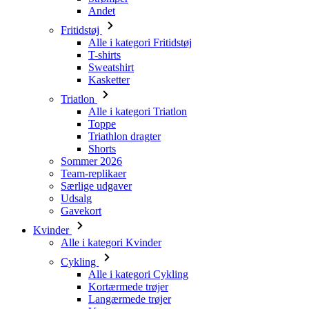
Sweatshirt
Kasketter
Triatlon
Alle i kategori Triatlon
Toppe
Triathlon dragter
Shorts
Sommer 2026
Team-replikaer
Særlige udgaver
Udsalg
Gavekort
Kvinder
Alle i kategori Kvinder
Cykling
Alle i kategori Cykling
Kortærmede trøjer
Langærmede trøjer
Veste
Jackets
Shorts
3/4 Shorts
Lange bukser