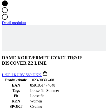
Detail produktu
DAME KORTÆRMET CYKELTRØJE |
DISCOVER Z2 LIME
LÆG I KURV
569 DKK
Produktkode
1023-303X--08
EAN
8591851474048
Tags
Loose fit | Sommer
Fit
Loose fit
KØN
Women
SPORT
Cycling
KOLLEKTION
DISCOVER
HOVEDSTOF
ACTIVEX
STØRRELSE
8