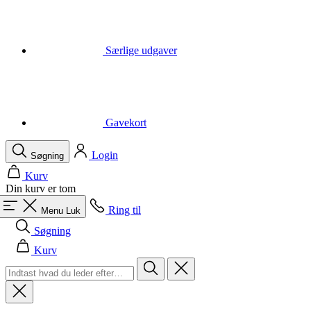
Gavekort
Login
Søgning
Kurv
Din kurv er tom
Ring til
Menu
Luk
Søgning
Kurv
Mænd
Alle i kategori Mænd
Cykling