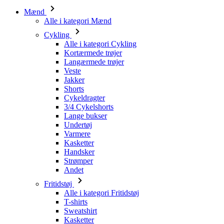
Alle i kategori Cykling
Kortærmede trøjer
Langærmede trøjer
Veste
Jakker
Shorts
Cykeldragter
3/4 Cykelshorts
Lange bukser
Undertøj
Varmere
Kasketter
Handsker
Strømper
Andet
Fritidstøj
Alle i kategori Fritidstøj
T-shirts
Sweatshirt
Kasketter
Triatlon
Alle i kategori Triatlon
Toppe
Triathlon dragter