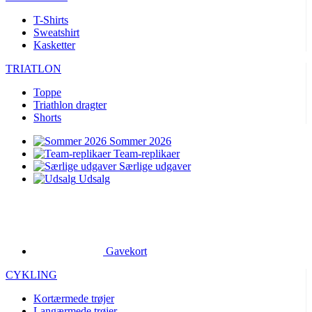
T-Shirts
Sweatshirt
Kasketter
TRIATLON
Toppe
Triathlon dragter
Shorts
Sommer 2026
Team-replikaer
Særlige udgaver
Udsalg
Gavekort
CYKLING
Kortærmede trøjer
Langærmede trøjer
Jakker
Shorts
Lange bukser
Varmere