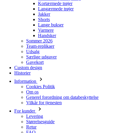
Varmere
Handsker
Sommer 2026
Team-replikaer
Udsalg
Særlige udgaver
Gavekort
Custom design
Historier
Information
Cookies Politik
Om os
Generel forordning om databeskyttelse
Vilkår for tjenesten
For kunder
Levering
Størrelsesguide
Retur
FAQ
Kontakt
Downloads
Login