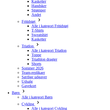
Fritidstøj
Alle i kategori Fritidstøj
T-Shirts
Sweatshirt
Kasketter
Triatlon
Alle i kategori Triatlon
Toppe
Triathlon dragter
Shorts
Sommer 2026
Team-replikaer
Særlige udgaver
Udsalg
Gavekort
Børn
Alle i kategori Børn
Cykling
Alle i kategori Cykling
Kortærmede trøjer
Langærmede trøjer
Jakker
Shorts
Lange bukser