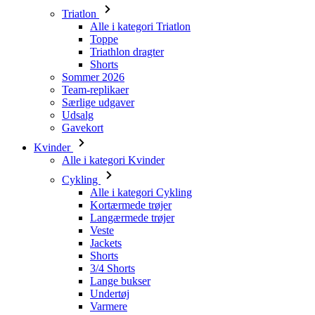
Shorts
Sommer 2026
Team-replikaer
Særlige udgaver
Udsalg
Gavekort
Kvinder
Alle i kategori Kvinder
Cykling
Alle i kategori Cykling
Kortærmede trøjer
Langærmede trøjer
Veste
Jackets
Shorts
3/4 Shorts
Lange bukser
Undertøj
Varmere
Kasketter
Handsker
Strømper
Andet