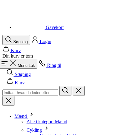
Gavekort
Login
Søgning
Kurv
Din kurv er tom
Ring til
Menu
Luk
Søgning
Kurv
Mænd
Alle i kategori Mænd
Cykling
Alle i kategori Cykling
Kortærmede trøjer
Langærmede trøjer
Veste
Jakker