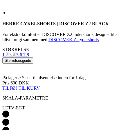
For ekstra komfort er DISCOVER Z2 indershorts designet til at
blive brugt sammen med
DISCOVER Z2 ydershorts
.
STØRRELSE
1
2
3
4
5
6
7
8
Størrelsesguide
På lager > 5 stk.
til afsendelse inden for 1 dag
Pris
690 DKK
TILFØJ TIL KURV
SKALA-PARAMETRE
LETVÆGT
Detail produktu