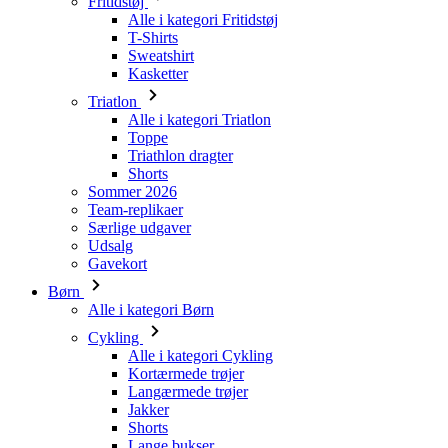
Triatlon
Alle i kategori Triatlon
Toppe
Triathlon dragter
Shorts
Sommer 2026
Team-replikaer
Særlige udgaver
Udsalg
Gavekort
Børn
Alle i kategori Børn
Cykling
Alle i kategori Cykling
Kortærmede trøjer
Langærmede trøjer
Jakker
Shorts
Lange bukser
Varmere
Handsker
Sommer 2026
Team-replikaer