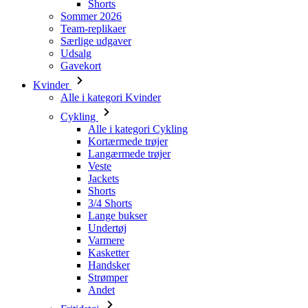
Gavekort
Kvinder
Alle i kategori Kvinder
Cykling
Alle i kategori Cykling
Kortærmede trøjer
Langærmede trøjer
Veste
Jackets
Shorts
3/4 Shorts
Lange bukser
Undertøj
Varmere
Kasketter
Handsker
Strømper
Andet
Fritidstøj
Alle i kategori Fritidstøj
T-Shirts
Sweatshirt
Kasketter