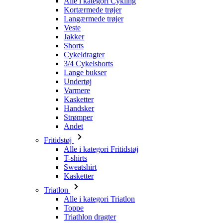
Shorts
Cykeldragter
3/4 Cykelshorts
Lange bukser
Undertøj
Varmere
Kasketter
Handsker
Strømper
Andet
Fritidstøj
Alle i kategori Fritidstøj
T-shirts
Sweatshirt
Kasketter
Triatlon
Alle i kategori Triatlon
Toppe
Triathlon dragter
Shorts
Sommer 2026
Team-replikaer
Særlige udgaver
Udsalg