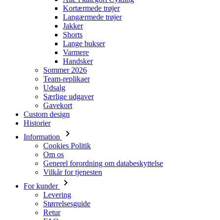
Kortærmede trøjer
Langærmede trøjer
Jakker
Shorts
Lange bukser
Varmere
Handsker
Sommer 2026
Team-replikaer
Udsalg
Særlige udgaver
Gavekort
Custom design
Historier
Information
Cookies Politik
Om os
Generel forordning om databeskyttelse
Vilkår for tjenesten
For kunder
Levering
Størrelsesguide
Retur