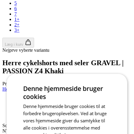
5
6
7
1+
2+
3+
Læg i kurv
Nejprve vyberte variantu
Herre cykelshorts med seler GRAVEL |
PASSION Z4 Khaki
Pris
1 590 DKK
Denne hjemmeside bruger
Herre cykelshorts med seler | MOTION Z6 PureBlack
cookies
Sommer
Denne hjemmeside bruger cookies til at
NY
forbedre brugeroplevelsen. Ved at bruge
Regular fit
vores hjemmeside giver du samtykke til
Sommer
alle cookies i overensstemmelse med
NY