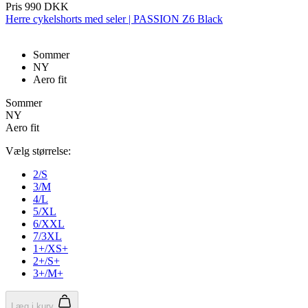
Pris
990 DKK
Herre cykelshorts med seler | PASSION Z6 Black
ipCountry
www.kalaswear.dk
1 år
Sommer
NY
Aero fit
Sommer
NY
CookieScriptConsent
6 måneder
CookieScript
Aero fit
.kalaswear.dk
Vælg størrelse:
2/S
3/M
4/L
5/XL
6/XXL
7/3XL
VISITOR_PRIVACY_METADATA
6 måneder
YouTube
1+/XS+
.youtube.com
2+/S+
3+/M+
Læg i kurv