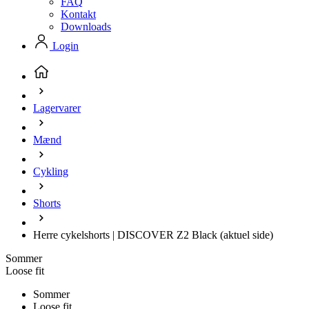
FAQ
Kontakt
Downloads
Login
Lagervarer
Mænd
Cykling
Shorts
Herre cykelshorts | DISCOVER Z2 Black
(aktuel side)
Sommer
Loose fit
Sommer
Loose fit