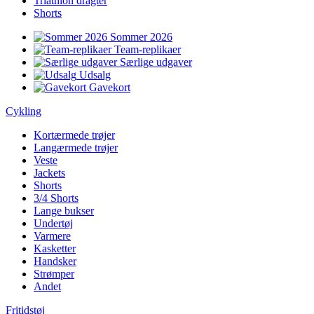
Triathlon dragter
Shorts
Sommer 2026
Team-replikaer
Særlige udgaver
Udsalg
Gavekort
Cykling
Kortærmede trøjer
Langærmede trøjer
Veste
Jackets
Shorts
3/4 Shorts
Lange bukser
Undertøj
Varmere
Kasketter
Handsker
Strømper
Andet
Fritidstøj