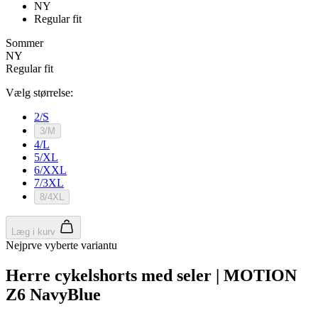
NY
Funktionalitet
Uklassificerede
Regular fit
Absolut nødvendige cookies muliggør
Sommer
hjemmesidens grundlæggende funktionalitet såsom
NY
brugerlogin og kontoadministration. Hjemmesiden
Regular fit
kan ikke bruges korrekt uden de absolut
nødvendige cookies.
Vælg størrelse:
Udbyder
/
Navn
Udløbsdato
2/S
Domæne
3/M
PHPSESSID
Session
PHP.net
4/L
www.kalaswear.dk
5/XL
6/XXL
7/3XL
8/4XL
Læg i kurv
Nejprve vyberte variantu
Herre cykelshorts med seler | MOTION
Z6 NavyBlue
Google
Privacy Policy