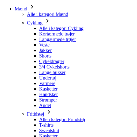
Mænd
Alle i kategori Mænd
Cykling
Alle i kategori Cykling
Kortærmede trøjer
Langærmede trøjer
Veste
Jakker
Shorts
Cykeldragter
3/4 Cykelshorts
Lange bukser
Undertøj
Varmere
Kasketter
Handsker
Strømper
Andet
Fritidstøj
Alle i kategori Fritidstøj
T-shirts
Sweatshirt
Kasketter