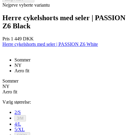
Nejprve vyberte variantu
Herre cykelshorts med seler | PASSION
Z6 Black
Pris
1 449 DKK
Herre cykelshorts med seler | PASSION Z6 White
Sommer
laravel_session
1 dag
Laravel LLC
NY
www.kalaswear.dk
Aero fit
Sommer
NY
Aero fit
Vælg størrelse:
2/S
Udbyder
/
Udbyder
/
Navn
Navn
Udløbsdato
B
Udbyder
Domæne
/
Domæne
3/M
Navn
Udløbsdato
Beskrivelse
Domæne
4/L
_se20session
product[24192]
www.kalaswear.dk
www.kalaswear.dk
1 år
Udbyder
/
5/XL
Navn
Udløbsdato
Beskriv
_bra_perfor
.kalaswear.dk
1 år
Domæne
LaVisitorId_a2FsYXMubGFkZXNrLmNvbS8
product[24529]
www.kalaswear.dk
.kalaswear.dk
1 år