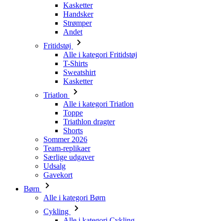
Kasketter
Handsker
Strømper
Andet
Fritidstøj
Alle i kategori Fritidstøj
T-Shirts
Sweatshirt
Kasketter
Triatlon
Alle i kategori Triatlon
Toppe
Triathlon dragter
Shorts
Sommer 2026
Team-replikaer
Særlige udgaver
Udsalg
Gavekort
Børn
Alle i kategori Børn
Cykling
Alle i kategori Cykling