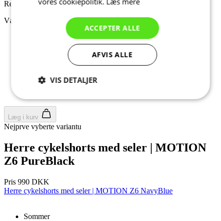
vores cookiepolitik.
Læs mere
Regular fit
Vælg størrelse:
ACCEPTER ALLE
2/S
3/M
AFVIS ALLE
4/L
5/XL
6/XXL
VIS DETALJER
7/3XL
8/4XL
Absolut
Ydeevne
Målretning
nødvendige
Læg i kurv
Nejprve vyberte variantu
Herre cykelshorts med seler | MOTION
Funktionalitet
Uklassificerede
Z6 PureBlack
Pris
990 DKK
Herre cykelshorts med seler | MOTION Z6 NavyBlue
Sommer
Absolut nødvendige
Ydeevne
Målretning