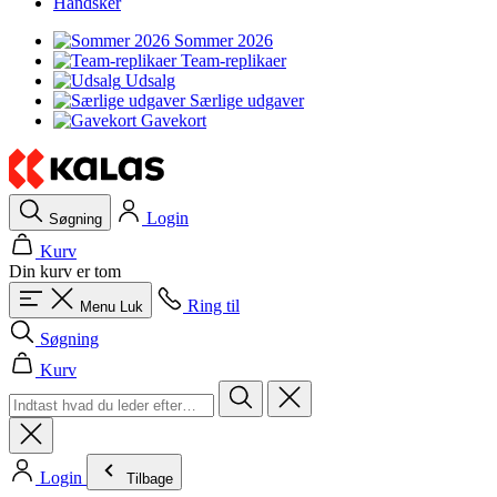
Handsker
Sommer 2026
Team-replikaer
Udsalg
Særlige udgaver
Gavekort
Login
Søgning
Kurv
Din kurv er tom
Ring til
Menu
Luk
Søgning
Kurv
Login
Tilbage