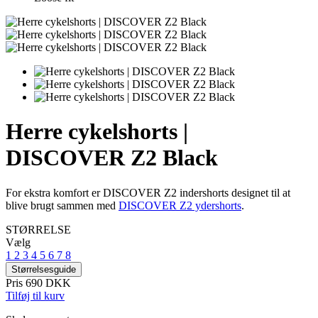
Herre cykelshorts |
DISCOVER Z2 Black
For ekstra komfort er DISCOVER Z2 indershorts designet til at
blive brugt sammen med
DISCOVER Z2 ydershorts
.
STØRRELSE
Vælg
1
2
3
4
5
6
7
8
Størrelsesguide
Pris
690 DKK
Tilføj til kurv