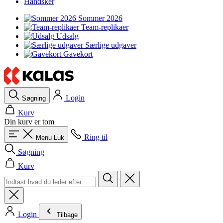
Handsker
Sommer 2026
Team-replikaer
Udsalg
Særlige udgaver
Gavekort
Login
Søgning
Kurv
Din kurv er tom
Ring til
Menu
Luk
Søgning
Kurv
Login
Tilbage