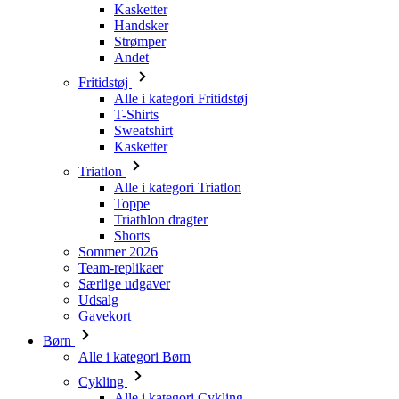
Kasketter
Handsker
Strømper
Andet
Fritidstøj
Alle i kategori Fritidstøj
T-Shirts
Sweatshirt
Kasketter
Triatlon
Alle i kategori Triatlon
Toppe
Triathlon dragter
Shorts
Sommer 2026
Team-replikaer
Særlige udgaver
Udsalg
Gavekort
Børn
Alle i kategori Børn
Cykling
Alle i kategori Cykling