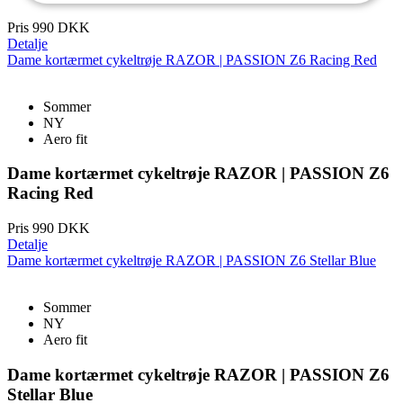
Absolut
Ydeevne
Målretning
nødvendige
Pris
990 DKK
Detalje
Dame kortærmet cykeltrøje RAZOR | PASSION Z6 Racing Red
Funktionalitet
Uklassificerede
Sommer
NY
Aero fit
Dame kortærmet cykeltrøje RAZOR | PASSION Z6
Racing Red
Absolut nødvendige
Ydeevne
Målretning
Pris
990 DKK
Funktionalitet
Uklassificerede
Detalje
Dame kortærmet cykeltrøje RAZOR | PASSION Z6 Stellar Blue
Absolut nødvendige cookies muliggør
hjemmesidens grundlæggende funktionalitet såsom
brugerlogin og kontoadministration. Hjemmesiden
Sommer
kan ikke bruges korrekt uden de absolut
NY
nødvendige cookies.
Aero fit
Udbyder
/
Navn
Udløbsdato
Dame kortærmet cykeltrøje RAZOR | PASSION Z6
Domæne
Stellar Blue
PHPSESSID
Session
PHP.net