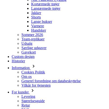
Kortærmede trøjer
Langærmede trøjer
Jakker
Shorts
Lange bukser
Varmere
Handsker
Sommer 2026
Team-replikaer
Udsalg
Særlige udgaver
Gavekort
Custom design
Historier
Information
Cookies Politik
Om os
Generel forordning om databeskyttelse
Vilkår for tjenesten
For kunder
Levering
Størrelsesguide
Retur