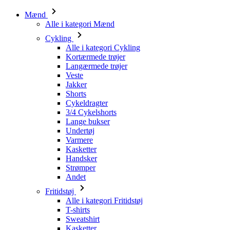
Mænd
Alle i kategori Mænd
Cykling
Alle i kategori Cykling
Kortærmede trøjer
Langærmede trøjer
Veste
Jakker
Shorts
Cykeldragter
3/4 Cykelshorts
Lange bukser
Undertøj
Varmere
Kasketter
Handsker
Strømper
Andet
Fritidstøj
Alle i kategori Fritidstøj
T-shirts
Sweatshirt
Kasketter