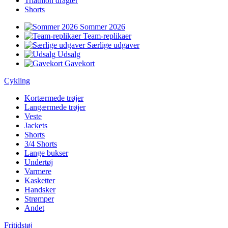
Triathlon dragter
Shorts
Sommer 2026
Team-replikaer
Særlige udgaver
Udsalg
Gavekort
Cykling
Kortærmede trøjer
Langærmede trøjer
Veste
Jackets
Shorts
3/4 Shorts
Lange bukser
Undertøj
Varmere
Kasketter
Handsker
Strømper
Andet
Fritidstøj