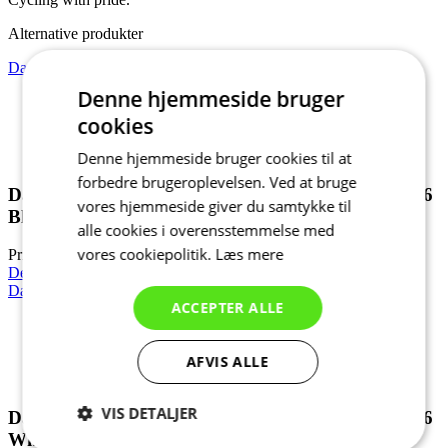
Alternative produkter
Dame kortærmet cykeltrøje RAZOR | PASSION Z6 Black
Denne hjemmeside bruger
Sommer
cookies
NY
Aero fit
Denne hjemmeside bruger cookies til at
forbedre brugeroplevelsen. Ved at bruge
Dame kortærmet cykeltrøje RAZOR | PASSION Z6
vores hjemmeside giver du samtykke til
Black
alle cookies i overensstemmelse med
vores cookiepolitik.
Læs mere
Pris
990 DKK
Detalje
Dame kortærmet cykeltrøje RAZOR | PASSION Z6 White
ACCEPTER ALLE
Sommer
AFVIS ALLE
NY
Aero fit
VIS DETALJER
Dame kortærmet cykeltrøje RAZOR | PASSION Z6
White