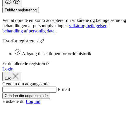
product[24091]
www.kalaswear.dk
1 år
Fuldfør registrering
product[24440]
www.kalaswear.dk
1 år
Ved at oprette en konto accepterer du vilkårene og betingelserne og
product[40000178]
www.kalaswear.dk
1 år
behandlingen af personoplysninger.
vilkår og betingelser
a
behandling af personlig data
.
product[24011]
www.kalaswear.dk
1 år
Hvorfor registrere sig?
product[24377]
www.kalaswear.dk
1 år
product[40000143]
www.kalaswear.dk
1 år
Adgang til sektionen for ordrehistorik
product[24423]
www.kalaswear.dk
1 år
Er du allerede registreret?
product[24264]
www.kalaswear.dk
1 år
Login
product[24160]
www.kalaswear.dk
1 år
Luk
Gendan din adgangskode
product[40001021]
www.kalaswear.dk
1 år
E-mail
product[24118]
www.kalaswear.dk
1 år
Gendan din adgangskode
product[24167]
www.kalaswear.dk
1 år
Huskede du
Log ind
product[40001029]
www.kalaswear.dk
1 år
product[40000885]
www.kalaswear.dk
1 år
product[24427]
www.kalaswear.dk
1 år