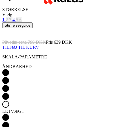
STØRRELSE
Vælg
1
2
3
4
5
6
Størrelsesguide
Původní cena
799 DKK
Pris
639 DKK
TILFØJ TIL KURV
SKALA-PARAMETRE
ÅNDBARHED
LETVÆGT