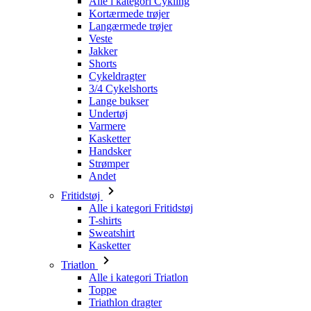
Alle i kategori Cykling
Kortærmede trøjer
Langærmede trøjer
Veste
Jakker
Shorts
Cykeldragter
3/4 Cykelshorts
Lange bukser
Undertøj
Varmere
Kasketter
Handsker
Strømper
Andet
Fritidstøj
Alle i kategori Fritidstøj
T-shirts
Sweatshirt
Kasketter
Triatlon
Alle i kategori Triatlon
Toppe
Triathlon dragter