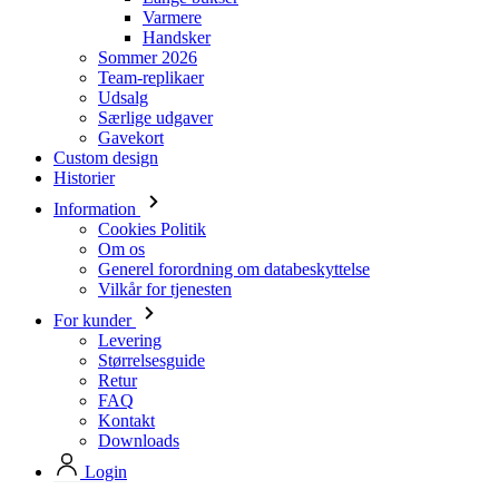
Varmere
Handsker
Sommer 2026
Team-replikaer
Udsalg
Særlige udgaver
Gavekort
Custom design
Historier
Information
Cookies Politik
Om os
Generel forordning om databeskyttelse
Vilkår for tjenesten
For kunder
Levering
Størrelsesguide
Retur
FAQ
Kontakt
Downloads
Login