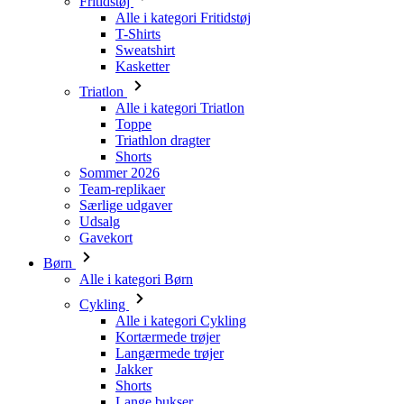
Fritidstøj
Alle i kategori Fritidstøj
T-Shirts
Sweatshirt
Kasketter
Triatlon
Alle i kategori Triatlon
Toppe
Triathlon dragter
Shorts
Sommer 2026
Team-replikaer
Særlige udgaver
Udsalg
Gavekort
Børn
Alle i kategori Børn
Cykling
Alle i kategori Cykling
Kortærmede trøjer
Langærmede trøjer
Jakker
Shorts
Lange bukser