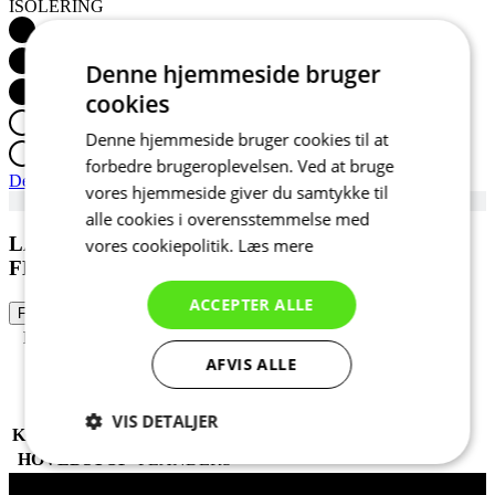
ISOLERING
Denne hjemmeside bruger
cookies
Denne hjemmeside bruger cookies til at
forbedre brugeroplevelsen. Ved at bruge
Detail produktu
vores hjemmeside giver du samtykke til
alle cookies i overensstemmelse med
LANGÆRMET CYKELTRØJE ACTIVE 06 |
vores cookiepolitik.
Læs mere
FLANDERS | JUNIOR
ACCEPTER ALLE
FÅ ET CITAT
Produktkode
N50055-JL06
Tags
Forår/efterår
AFVIS ALLE
KØN
Kids
SPORT
Cycling
VIS DETALJER
KOLLEKTION
ACTIVE
HOVEDSTOF
FLANDERS
Absolut
Ydeevne
Målretning
Kontakt
nødvendige