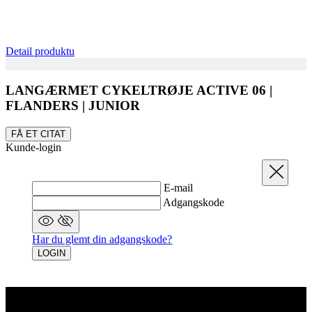
Detail produktu
VISITOR_PRIVACY_METADATA
6 måneder
YouTube
LANGÆRMET CYKELTRØJE ACTIVE 06 |
.youtube.com
FLANDERS | JUNIOR
FÅ ET CITAT
Kunde-login
Luk
E-mail
Adgangskode
Har du glemt din adgangskode?
LOGIN
laravel_session
1 dag
Laravel LLC
www.kalaswear.dk