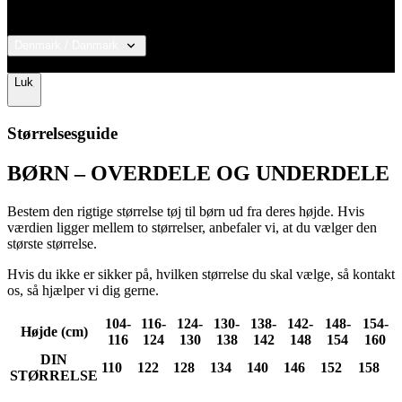
Denmark / Danmark
© 2026 KALAS Sportswear
Luk
Størrelsesguide
BØRN – OVERDELE OG UNDERDELE
Google
Privacy Policy
Bestem den rigtige størrelse tøj til børn ud fra deres højde. Hvis
værdien ligger mellem to størrelser, anbefaler vi, at du vælger den
største størrelse.
ipCountry
www.kalaswear.dk
1 år
Hvis du ikke er sikker på, hvilken størrelse du skal vælge, så kontakt
os, så hjælper vi dig gerne.
104-
116-
124-
130-
138-
142-
148-
154-
Højde (cm)
116
124
130
138
142
148
154
160
DIN
CookieScriptConsent
6 måneder
CookieScript
110
122
128
134
140
146
152
158
.kalaswear.dk
STØRRELSE