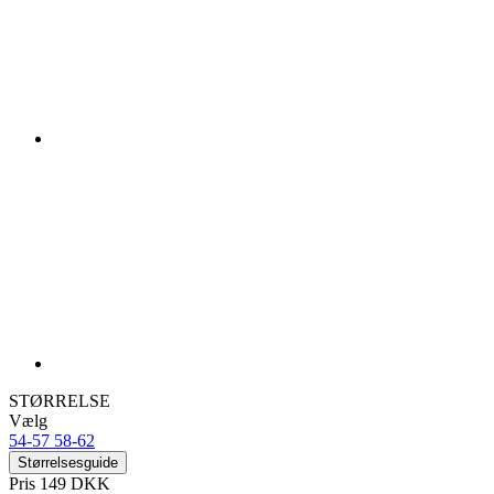
STØRRELSE
Vælg
54-57
58-62
Størrelsesguide
Pris
149 DKK