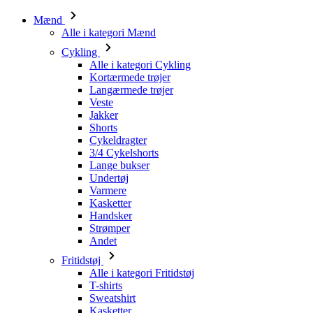
Mænd
Alle i kategori Mænd
Cykling
Alle i kategori Cykling
Kortærmede trøjer
Langærmede trøjer
Veste
Jakker
Shorts
Cykeldragter
3/4 Cykelshorts
Lange bukser
Undertøj
Varmere
Kasketter
Handsker
Strømper
Andet
Fritidstøj
Alle i kategori Fritidstøj
T-shirts
Sweatshirt
Kasketter