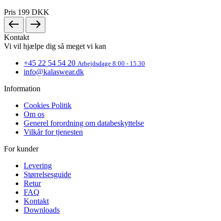
product[40003544]
www.kalaswear.dk
1 år
Pris
199 DKK
product[40001879]
www.kalaswear.dk
1 år
product[40003308]
www.kalaswear.dk
1 år
Kontakt
Vi vil hjælpe dig så meget vi kan
product[24162]
www.kalaswear.dk
1 år
+45 22 54 54 20
Arbejdsdage 8:00 - 15.30
product[40001904]
www.kalaswear.dk
1 år
info@kalaswear.dk
product[40001907]
www.kalaswear.dk
1 år
Information
product[40001965]
www.kalaswear.dk
1 år
Cookies Politik
product[24164]
www.kalaswear.dk
1 år
Om os
product[24132]
www.kalaswear.dk
1 år
Generel forordning om databeskyttelse
Vilkår for tjenesten
product[24149]
www.kalaswear.dk
1 år
For kunder
product[24126]
www.kalaswear.dk
1 år
product[40001866]
www.kalaswear.dk
1 år
Levering
Størrelsesguide
product[24146]
www.kalaswear.dk
1 år
Retur
FAQ
product[24137]
www.kalaswear.dk
1 år
Kontakt
product[40001971]
www.kalaswear.dk
1 år
Downloads