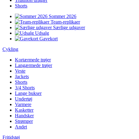
Triathlon dragter
Shorts
Sommer 2026
Team-replikaer
Særlige udgaver
Udsalg
Gavekort
Cykling
Kortærmede trøjer
Langærmede trøjer
Veste
Jackets
Shorts
3/4 Shorts
Lange bukser
Undertøj
Varmere
Kasketter
Handsker
Strømper
Andet
Fritidstøj