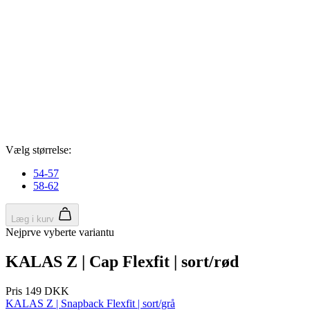
Vælg størrelse:
VISITOR_PRIVACY_METADATA
5 måneder
YouTube
54-57
4 uger
.youtube.com
58-62
Læg i kurv
Nejprve vyberte variantu
KALAS Z | Cap Flexfit | sort/rød
Pris
149 DKK
KALAS Z | Snapback Flexfit | sort/grå