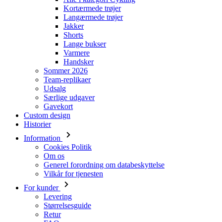
Kortærmede trøjer
Langærmede trøjer
Jakker
Shorts
Lange bukser
Varmere
Handsker
Sommer 2026
Team-replikaer
Udsalg
Særlige udgaver
Gavekort
Custom design
Historier
Information
Cookies Politik
Om os
Generel forordning om databeskyttelse
Vilkår for tjenesten
For kunder
Levering
Størrelsesguide
Retur