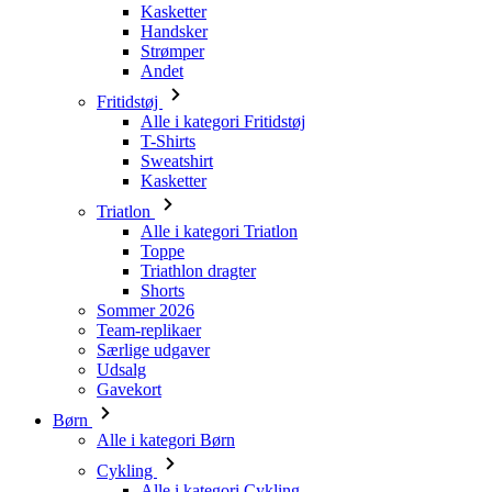
Kasketter
Handsker
Strømper
Andet
Fritidstøj
Alle i kategori Fritidstøj
T-Shirts
Sweatshirt
Kasketter
Triatlon
Alle i kategori Triatlon
Toppe
Triathlon dragter
Shorts
Sommer 2026
Team-replikaer
Særlige udgaver
Udsalg
Gavekort
Børn
Alle i kategori Børn
Cykling
Alle i kategori Cykling