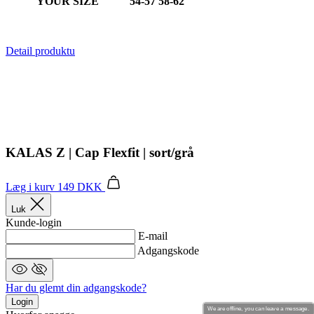
YOUR SIZE
54-57
58-62
Detail produktu
KALAS Z | Cap Flexfit | sort/grå
Læg i kurv
149 DKK
Luk
Kunde-login
E-mail
Adgangskode
Har du glemt din adgangskode?
Login
We are offline, you can leave a message.