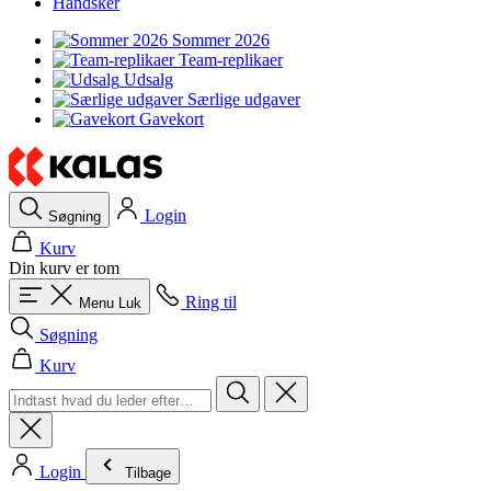
Handsker
Sommer 2026
Team-replikaer
Udsalg
Særlige udgaver
Gavekort
Login
Søgning
Kurv
Din kurv er tom
Ring til
Menu
Luk
Søgning
Kurv
Login
Tilbage