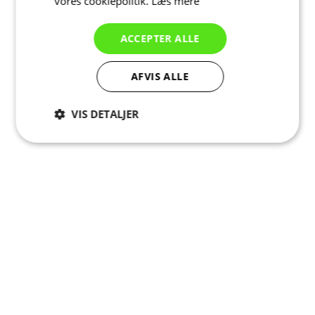
vores cookiepolitik.
Læs mere
ACCEPTER ALLE
AFVIS ALLE
VIS DETALJER
Absolut
Ydeevne
Målretning
nødvendige
Funktionalitet
Uklassificerede
Absolut nødvendige
Ydeevne
Målretning