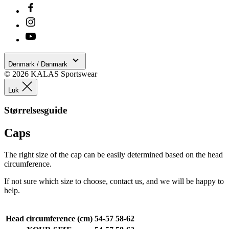
product[40001964]
www.kalaswear.dk
1 år
product[40000882]
www.kalaswear.dk
1 år
Denmark / Danmark
© 2026 KALAS Sportswear
Luk
Størrelsesguide
Caps
The right size of the cap can be easily determined based on the head
circumference.
If not sure which size to choose, contact us, and we will be happy to
help.
Head circumference (cm)
54-57
58-62