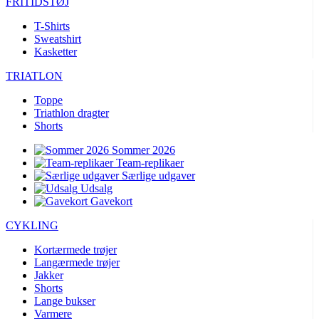
FRITIDSTØJ
product[24396]
www.kalaswear.dk
1 år
product[40000640]
www.kalaswear.dk
1 år
T-Shirts
Sweatshirt
product[23960]
www.kalaswear.dk
1 år
Kasketter
product[24298]
www.kalaswear.dk
1 år
TRIATLON
product[24005]
www.kalaswear.dk
1 år
Toppe
product[40000300]
www.kalaswear.dk
1 år
Triathlon dragter
Shorts
product[24159]
www.kalaswear.dk
1 år
product[40000305]
www.kalaswear.dk
1 år
Sommer 2026
Team-replikaer
product[24223]
www.kalaswear.dk
1 år
Særlige udgaver
Udsalg
product[24126]
www.kalaswear.dk
1 år
Gavekort
product[40000886]
www.kalaswear.dk
1 år
CYKLING
product[24243]
www.kalaswear.dk
1 år
Kortærmede trøjer
product[24060]
www.kalaswear.dk
1 år
Langærmede trøjer
product[24140]
www.kalaswear.dk
1 år
Jakker
Shorts
product[40001484]
www.kalaswear.dk
1 år
Lange bukser
product[40000378]
www.kalaswear.dk
1 år
Varmere