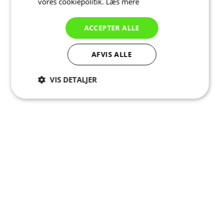
vores cookiepolitik.
Læs mere
ACCEPTER ALLE
AFVIS ALLE
VIS DETALJER
Absolut
Ydeevne
Målretning
nødvendige
Funktionalitet
Uklassificerede
Absolut nødvendige
Ydeevne
Målretning