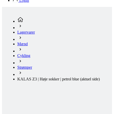
Login
product[24354]
www.kalaswear.dk
1 år
product[24239]
www.kalaswear.dk
1 år
product[24523]
www.kalaswear.dk
1 år
product[24295]
www.kalaswear.dk
1 år
Lagervarer
product[24522]
www.kalaswear.dk
1 år
product[24074]
www.kalaswear.dk
1 år
Mænd
product[24272]
www.kalaswear.dk
1 år
product[24368]
www.kalaswear.dk
1 år
Cykling
product[24087]
www.kalaswear.dk
1 år
Strømper
product[40000642]
www.kalaswear.dk
1 år
product[24318]
www.kalaswear.dk
1 år
KALAS Z3 | Høje sokker | petrol blue
(aktuel side)
product[40001562]
www.kalaswear.dk
1 år
product[24076]
www.kalaswear.dk
1 år
product[24013]
www.kalaswear.dk
1 år
product[24438]
www.kalaswear.dk
1 år
product[40001033]
www.kalaswear.dk
1 år