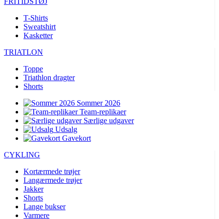
FRITIDSTØJ
product[24396]
www.kalaswear.dk
1 år
product[40000640]
www.kalaswear.dk
1 år
T-Shirts
Sweatshirt
product[23960]
www.kalaswear.dk
1 år
Kasketter
product[24298]
www.kalaswear.dk
1 år
TRIATLON
product[24005]
www.kalaswear.dk
1 år
Toppe
product[40000300]
www.kalaswear.dk
1 år
Triathlon dragter
Shorts
product[24159]
www.kalaswear.dk
1 år
product[40000305]
www.kalaswear.dk
1 år
Sommer 2026
Team-replikaer
product[24223]
www.kalaswear.dk
1 år
Særlige udgaver
Udsalg
product[24126]
www.kalaswear.dk
1 år
Gavekort
product[40000886]
www.kalaswear.dk
1 år
CYKLING
product[24243]
www.kalaswear.dk
1 år
Kortærmede trøjer
product[24060]
www.kalaswear.dk
1 år
Langærmede trøjer
product[24140]
www.kalaswear.dk
1 år
Jakker
Shorts
product[40001484]
www.kalaswear.dk
1 år
Lange bukser
product[40000378]
www.kalaswear.dk
1 år
Varmere