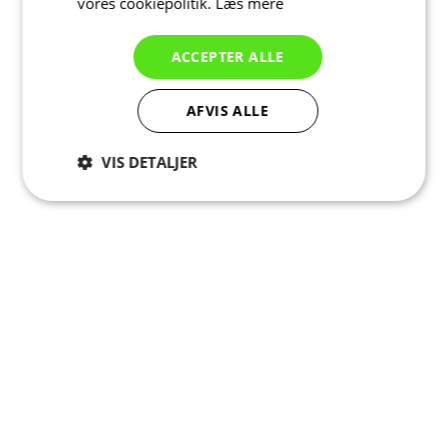
vores cookiepolitik.
Læs mere
ACCEPTER ALLE
AFVIS ALLE
VIS DETALJER
Absolut
Ydeevne
Målretning
nødvendige
Funktionalitet
Uklassificerede
Absolut nødvendige
Ydeevne
Målretning