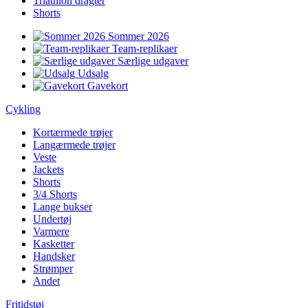
Triathlon dragter
Shorts
Sommer 2026
Team-replikaer
Særlige udgaver
Udsalg
Gavekort
Cykling
Kortærmede trøjer
Langærmede trøjer
Veste
Jackets
Shorts
3/4 Shorts
Lange bukser
Undertøj
Varmere
Kasketter
Handsker
Strømper
Andet
Fritidstøj