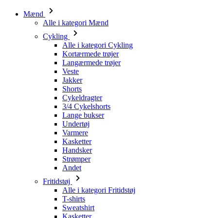
Mænd
Alle i kategori Mænd
Cykling
Alle i kategori Cykling
Kortærmede trøjer
Langærmede trøjer
Veste
Jakker
Shorts
Cykeldragter
3/4 Cykelshorts
Lange bukser
Undertøj
Varmere
Kasketter
Handsker
Strømper
Andet
Fritidstøj
Alle i kategori Fritidstøj
T-shirts
Sweatshirt
Kasketter