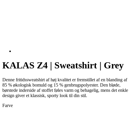
VISITOR_PRIVACY_METADATA
5 måneder
YouTube
4 uger
.youtube.com