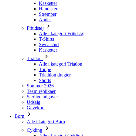
Kasketter
Handsker
Strømper
Andet
Fritidstøj
Alle i kategori Fritidstøj
T-Shirts
Sweatshirt
Kasketter
Triatlon
Alle i kategori Triatlon
Toppe
Triathlon dragter
Shorts
Sommer 2026
Team-replikaer
Særlige udgaver
Udsalg
Gavekort
Børn
Alle i kategori Børn
Cykling
Alle i kategori Cykling