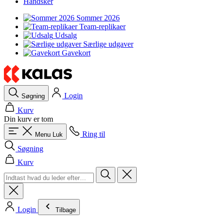
Handsker
Sommer 2026
Team-replikaer
Udsalg
Særlige udgaver
Gavekort
Login
Søgning
Kurv
Din kurv er tom
Ring til
Menu
Luk
Søgning
Kurv
Login
Tilbage