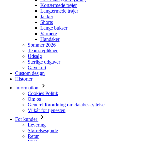
Kortærmede trøjer
Langærmede trøjer
Jakker
Shorts
Lange bukser
Varmere
Handsker
Sommer 2026
Team-replikaer
Udsalg
Særlige udgaver
Gavekort
Custom design
Historier
Information
Cookies Politik
Om os
Generel forordning om databeskyttelse
Vilkår for tjenesten
For kunder
Levering
Størrelsesguide
Retur