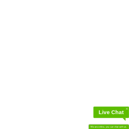
Pris
379 DKK
KALAS Z4 | Sweatshirt | Navy
Live Chat
We are online, you can chat with us.