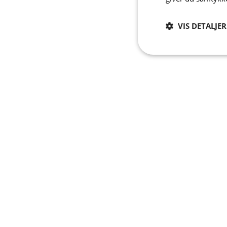
VIS DETALJER
Absolut
nødvendige
A
Absolut nødvendige c
Hjemmesiden kan ikke
Navn
PHPSESSID