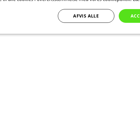
AFVIS ALLE
ACC
Ydeevne
Målretning
Funktionalitet
bsolut nødvendige
Ydeevne
Målretning
Funktionalitet
Uklassificer
ookies muliggør hjemmesidens grundlæggende funktionalitet såsom brugerlogin og k
 bruges korrekt uden de absolut nødvendige cookies.
Udbyder
/
Udløbsdato
Beskrivelse
Domæne
Session
Cookie genereret af applikationer ba
PHP.net
sproget. Dette er en generel identifika
www.kalaswear.dk
at opretholde variabler for brugerses
normalt et tilfældigt genereret numm