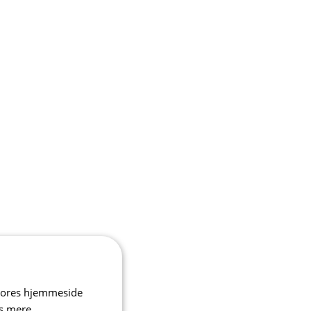
 vores hjemmeside
s mere