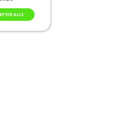
EPTER ALLE
Uklassificerede
ede
ontoadministration.
seret på PHP-
tor, der bruges til
sioner. Det er
er, hvordan det