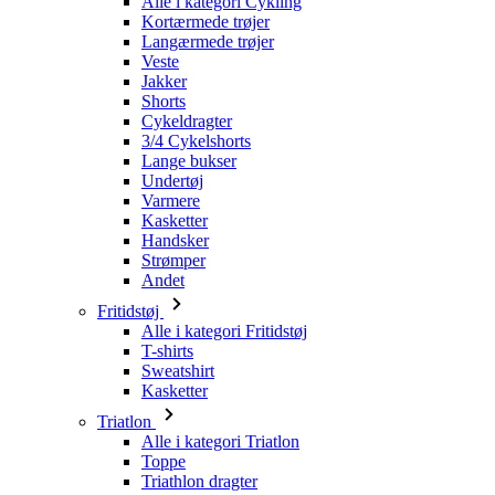
Shorts
Cykeldragter
3/4 Cykelshorts
Lange bukser
Undertøj
Varmere
Kasketter
Handsker
Strømper
Andet
Fritidstøj
Alle i kategori Fritidstøj
T-shirts
Sweatshirt
Kasketter
Triatlon
Alle i kategori Triatlon
Toppe
Triathlon dragter
Shorts
Sommer 2026
Team-replikaer
Særlige udgaver
Udsalg