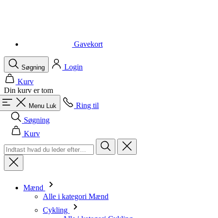
Gavekort
Login
Søgning
Kurv
Din kurv er tom
Ring til
Menu
Luk
Søgning
Kurv
Mænd
Alle i kategori Mænd
Cykling
Alle i kategori Cykling
Kortærmede trøjer
Langærmede trøjer
Veste
Jakker