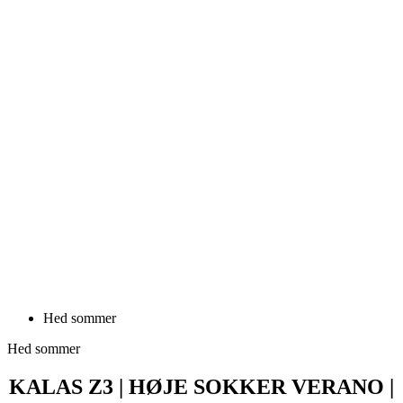
Hed sommer
Hed sommer
KALAS Z3 | HØJE SOKKER VERANO |
BLACK
Pris
129 DKK
KALAS Z3 | Høje sokker PROJECT 1.0 | white