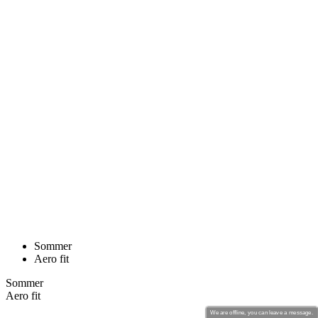
Sommer
Aero fit
Sommer
Aero fit
PASSION Z4 | AERO SOKKER | BLACK
Pris
269 DKK
KALAS Z3 | High Socks | white
We are offline, you can leave a message.