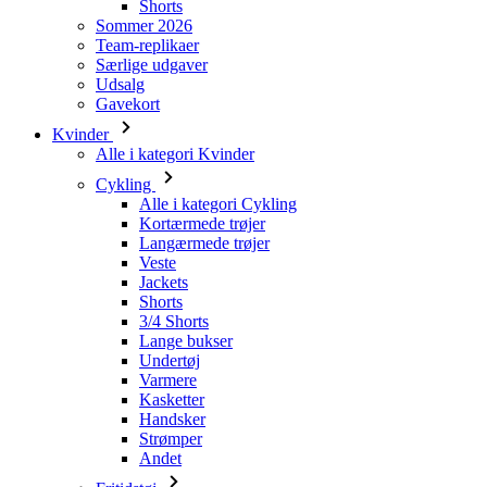
Gavekort
Kvinder
Alle i kategori Kvinder
Cykling
Alle i kategori Cykling
Kortærmede trøjer
Langærmede trøjer
Veste
Jackets
Shorts
3/4 Shorts
Lange bukser
Undertøj
Varmere
Kasketter
Handsker
Strømper
Andet
Fritidstøj
Alle i kategori Fritidstøj
T-Shirts
Sweatshirt
Kasketter