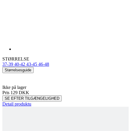
STØRRELSE
37-39
40-42
43-45
46-48
Størrelsesguide
Ikke på lager
Pris
129 DKK
SE EFTER TILGÆNGELIGHED
Detail produktu
KALAS Z5 | HIGH SOCKS VERANO |
CARIBBEAN SEA BLUE