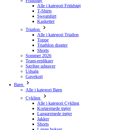
Triatlon
Alle i kategori Triatlon
Toppe
Triathlon dragter
Shorts
Sommer 2026
Team-replikaer
Særlige udgaver
Udsalg
Gavekort
Børn
Alle i kategori Børn
Cykling
Alle i kategori Cykling
Kortærmede trøjer
Langærmede trøjer
Jakker
Shorts
Lange bukser
Varmere
Handsker
Sommer 2026
Team-replikaer