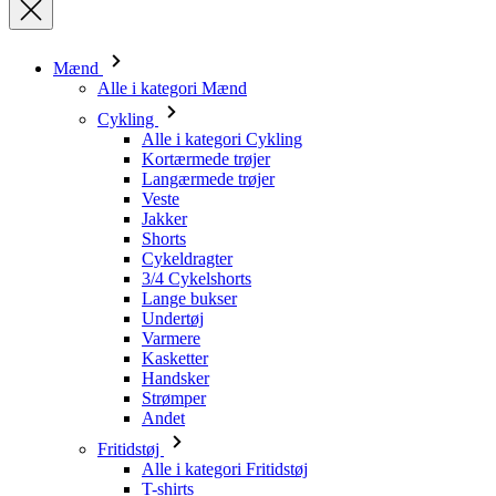
Cykling
Alle i kategori Cykling
Kortærmede trøjer
Langærmede trøjer
Veste
Jakker
Shorts
Cykeldragter
3/4 Cykelshorts
Lange bukser
Undertøj
Varmere
Kasketter
Handsker
Strømper
Andet
Fritidstøj
Alle i kategori Fritidstøj
T-shirts
Sweatshirt
Kasketter
Triatlon
Alle i kategori Triatlon