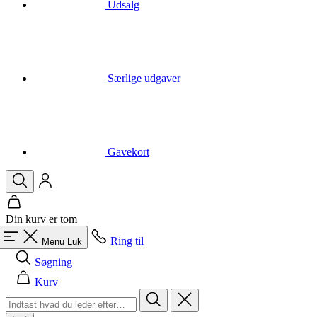
Særlige udgaver
Gavekort
Din kurv er tom
Ring til
Menu
Luk
Søgning
Kurv
Mænd
Alle i kategori Mænd