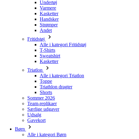
Andet
Fritidstøj
Alle i kategori Fritidstøj
T-Shirts
Sweatshirt
Kasketter
Triatlon
Alle i kategori Triatlon
Toppe
Triathlon dragter
Shorts
Sommer 2026
Team-replikaer
Særlige udgaver
Udsalg
Gavekort
Børn
Alle i kategori Børn
Cykling
Alle i kategori Cykling
Kortærmede trøjer
Langærmede trøjer
Jakker