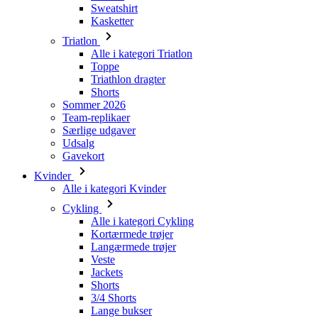
Toppe
Triathlon dragter
Shorts
Sommer 2026
Team-replikaer
Særlige udgaver
Udsalg
Gavekort
Kvinder
Alle i kategori Kvinder
Cykling
Alle i kategori Cykling
Kortærmede trøjer
Langærmede trøjer
Veste
Jackets
Shorts
3/4 Shorts
Lange bukser
Undertøj
Varmere
Kasketter
Handsker
Strømper