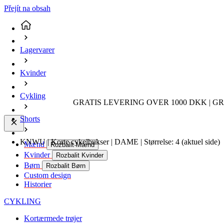
Přejít na obsah
Lagervarer
Kvinder
Cykling
GRATIS LEVERING OVER 1000 DKK | GR
Shorts
KNWU | Korte cykelbukser | DAME | Størrelse: 4
(aktuel side)
Mænd
Rozbalit Mænd
Kvinder
Rozbalit Kvinder
Børn
Rozbalit Børn
Custom design
Historier
CYKLING
Kortærmede trøjer