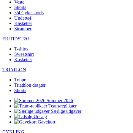
Veste
Shorts
3/4 Cykelshorts
Undertøj
Kasketter
Strømper
FRITIDSTØJ
T-shirts
Sweatshirt
Kasketter
TRIATLON
Toppe
Triathlon dragter
Shorts
Sommer 2026
Team-replikaer
Særlige udgaver
Udsalg
Gavekort
CYKLING