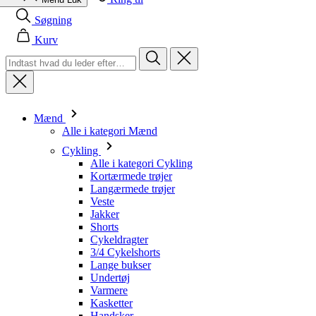
product[24528]
www.kalaswear.dk
1 år
Søgning
product[24015]
www.kalaswear.dk
1 år
Kurv
product[24070]
www.kalaswear.dk
1 år
product[24014]
www.kalaswear.dk
1 år
product[40001008]
www.kalaswear.dk
1 år
Mænd
product[24200]
www.kalaswear.dk
1 år
Alle i kategori Mænd
product[24286]
www.kalaswear.dk
1 år
Cykling
product[23996]
www.kalaswear.dk
1 år
Alle i kategori Cykling
Kortærmede trøjer
product[23992]
www.kalaswear.dk
1 år
Langærmede trøjer
Veste
product[40001555]
www.kalaswear.dk
1 år
Jakker
product[40000374]
www.kalaswear.dk
1 år
Shorts
Cykeldragter
product[40001487]
www.kalaswear.dk
1 år
3/4 Cykelshorts
product[24226]
www.kalaswear.dk
1 år
Lange bukser
Undertøj
product[24297]
www.kalaswear.dk
1 år
Varmere
Kasketter
product[24037]
www.kalaswear.dk
1 år
Handsker