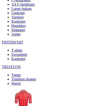
Cykeldragter
product[24396]
www.kalaswear.dk
1 år
3/4 Cykelshorts
product[40000640]
www.kalaswear.dk
1 år
Lange bukser
Undertøj
product[23960]
www.kalaswear.dk
1 år
Varmere
Kasketter
product[24298]
www.kalaswear.dk
1 år
Handsker
product[24005]
www.kalaswear.dk
1 år
Strømper
Andet
product[40000300]
www.kalaswear.dk
1 år
FRITIDSTØJ
product[24159]
www.kalaswear.dk
1 år
product[40000305]
www.kalaswear.dk
1 år
T-shirts
Sweatshirt
product[24223]
www.kalaswear.dk
1 år
Kasketter
product[24126]
www.kalaswear.dk
1 år
TRIATLON
product[40000886]
www.kalaswear.dk
1 år
Toppe
product[24243]
www.kalaswear.dk
1 år
Triathlon dragter
Shorts
product[24060]
www.kalaswear.dk
1 år
product[24140]
www.kalaswear.dk
1 år
product[40001484]
www.kalaswear.dk
1 år
product[40000378]
www.kalaswear.dk
1 år