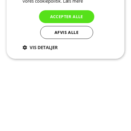
vores cookiepolitik.
Læs mere
ACCEPTER ALLE
AFVIS ALLE
VIS DETALJER
Absolut
Ydeevne
Målretning
nødvendige
Funktionalitet
Uklassificerede
Absolut nødvendige
Ydeevne
Målretning