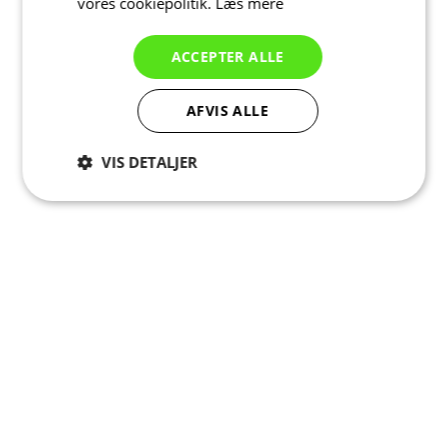
vores cookiepolitik.
Læs mere
ACCEPTER ALLE
AFVIS ALLE
VIS DETALJER
Absolut
Ydeevne
Målretning
nødvendige
Funktionalitet
Uklassificerede
Absolut nødvendige
Ydeevne
Målretning