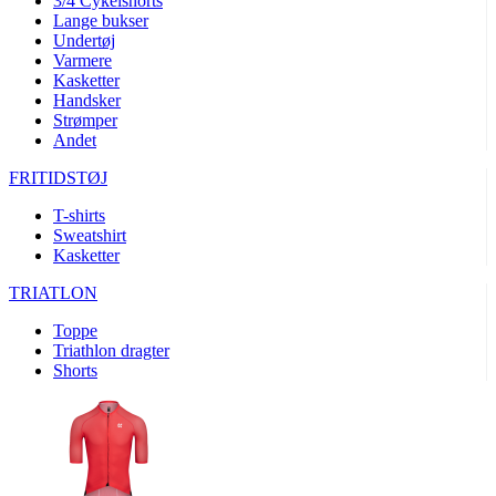
3/4 Cykelshorts
Lange bukser
product[24072]
www.kalaswear.dk
1 år
Undertøj
product[24268]
www.kalaswear.dk
1 år
Varmere
Kasketter
product[24032]
www.kalaswear.dk
1 år
Handsker
product[24150]
www.kalaswear.dk
1 år
Strømper
Andet
product[40000594]
www.kalaswear.dk
1 år
FRITIDSTØJ
product[24018]
www.kalaswear.dk
1 år
T-shirts
product[24046]
www.kalaswear.dk
1 år
Sweatshirt
product[24091]
www.kalaswear.dk
1 år
Kasketter
product[24440]
www.kalaswear.dk
1 år
TRIATLON
product[40000178]
www.kalaswear.dk
1 år
Toppe
product[24011]
www.kalaswear.dk
1 år
Triathlon dragter
Shorts
product[24377]
www.kalaswear.dk
1 år
product[40000143]
www.kalaswear.dk
1 år
product[24423]
www.kalaswear.dk
1 år
product[24264]
www.kalaswear.dk
1 år