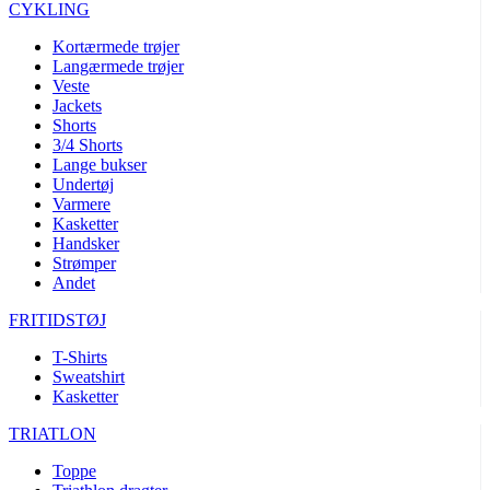
CYKLING
product[24252]
www.kalaswear.dk
1 år
Kortærmede trøjer
product[40000375]
www.kalaswear.dk
1 år
Langærmede trøjer
Veste
product[40000170]
www.kalaswear.dk
1 år
Jackets
product[24021]
www.kalaswear.dk
1 år
Shorts
3/4 Shorts
product[24215]
www.kalaswear.dk
1 år
Lange bukser
Undertøj
product[24163]
www.kalaswear.dk
1 år
Varmere
product[24033]
www.kalaswear.dk
1 år
Kasketter
Handsker
product[40000145]
www.kalaswear.dk
1 år
Strømper
product[24064]
www.kalaswear.dk
1 år
Andet
product[40001485]
www.kalaswear.dk
1 år
FRITIDSTØJ
product[40001031]
www.kalaswear.dk
1 år
T-Shirts
product[24119]
www.kalaswear.dk
1 år
Sweatshirt
Kasketter
product[24376]
www.kalaswear.dk
1 år
TRIATLON
product[24211]
www.kalaswear.dk
1 år
product[40000887]
www.kalaswear.dk
1 år
Toppe