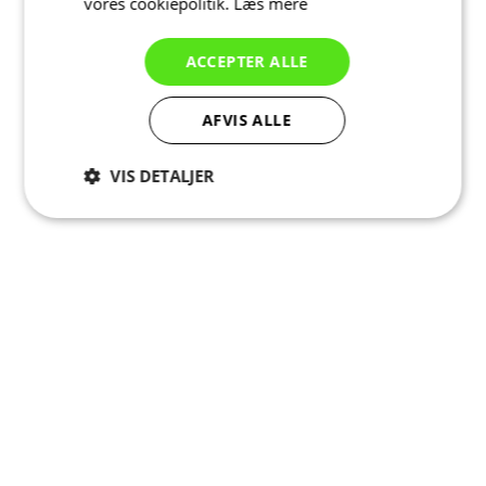
vores cookiepolitik.
Læs mere
ACCEPTER ALLE
AFVIS ALLE
VIS DETALJER
Absolut
Ydeevne
Målretning
nødvendige
Funktionalitet
Uklassificerede
Absolut nødvendige
Ydeevne
Målretning