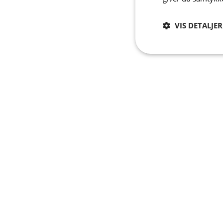
VIS DETALJER
Absolut
nødvendige
A
Absolut nødvendige c
Hjemmesiden kan ikke
Navn
PHPSESSID