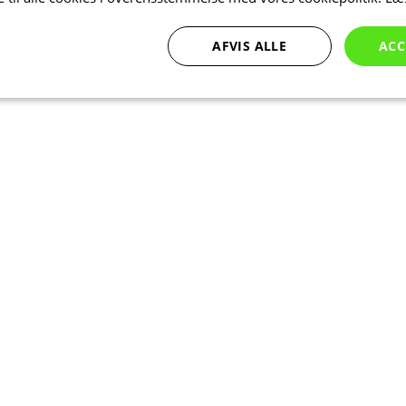
AFVIS ALLE
ACC
Ydeevne
Målretning
Funktionalitet
bsolut nødvendige
Ydeevne
Målretning
Funktionalitet
Uklassificer
ookies muliggør hjemmesidens grundlæggende funktionalitet såsom brugerlogin og k
 bruges korrekt uden de absolut nødvendige cookies.
Udbyder
/
Udløbsdato
Beskrivelse
Domæne
Session
Cookie genereret af applikationer ba
PHP.net
sproget. Dette er en generel identifika
www.kalaswear.dk
at opretholde variabler for brugerses
normalt et tilfældigt genereret numm