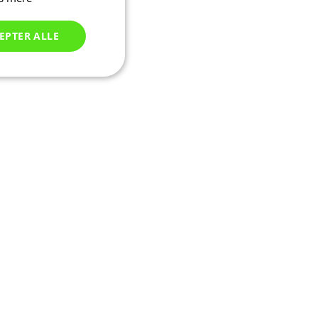
EPTER ALLE
Uklassificerede
ede
ontoadministration.
seret på PHP-
tor, der bruges til
sioner. Det er
er, hvordan det