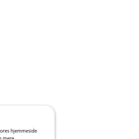
 vores hjemmeside
s mere