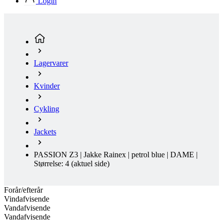
Login
product[24354]
www.kalaswear.dk
1 år
product[24239]
www.kalaswear.dk
1 år
product[24523]
www.kalaswear.dk
1 år
product[24295]
www.kalaswear.dk
1 år
Lagervarer
product[24522]
www.kalaswear.dk
1 år
product[24074]
www.kalaswear.dk
1 år
Kvinder
product[24272]
www.kalaswear.dk
1 år
product[24368]
www.kalaswear.dk
1 år
Cykling
product[24087]
www.kalaswear.dk
1 år
Jackets
product[40000642]
www.kalaswear.dk
1 år
product[24318]
www.kalaswear.dk
1 år
PASSION Z3 | Jakke Rainex | petrol blue | DAME |
Størrelse: 4
(aktuel side)
product[40001562]
www.kalaswear.dk
1 år
product[24076]
www.kalaswear.dk
1 år
Forår/efterår
product[24013]
www.kalaswear.dk
1 år
Vindafvisende
Vandafvisende
product[24438]
www.kalaswear.dk
1 år
Vandafvisende
product[40001033]
www.kalaswear.dk
1 år