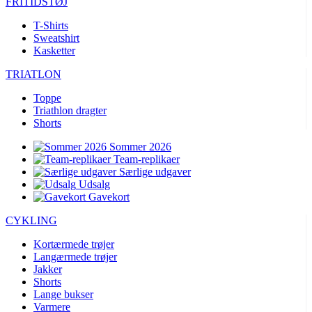
FRITIDSTØJ
product[24396]
www.kalaswear.dk
1 år
product[40000640]
www.kalaswear.dk
1 år
T-Shirts
Sweatshirt
product[23960]
www.kalaswear.dk
1 år
Kasketter
product[24298]
www.kalaswear.dk
1 år
TRIATLON
product[24005]
www.kalaswear.dk
1 år
Toppe
product[40000300]
www.kalaswear.dk
1 år
Triathlon dragter
Shorts
product[24159]
www.kalaswear.dk
1 år
product[40000305]
www.kalaswear.dk
1 år
Sommer 2026
Team-replikaer
product[24223]
www.kalaswear.dk
1 år
Særlige udgaver
Udsalg
product[24126]
www.kalaswear.dk
1 år
Gavekort
product[40000886]
www.kalaswear.dk
1 år
CYKLING
product[24243]
www.kalaswear.dk
1 år
Kortærmede trøjer
product[24060]
www.kalaswear.dk
1 år
Langærmede trøjer
product[24140]
www.kalaswear.dk
1 år
Jakker
Shorts
product[40001484]
www.kalaswear.dk
1 år
Lange bukser
product[40000378]
www.kalaswear.dk
1 år
Varmere