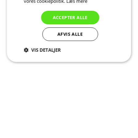
vores cookiepolitik.
Læs mere
ACCEPTER ALLE
AFVIS ALLE
VIS DETALJER
Absolut
Ydeevne
Målretning
nødvendige
Funktionalitet
Uklassificerede
Absolut nødvendige
Ydeevne
Målretning