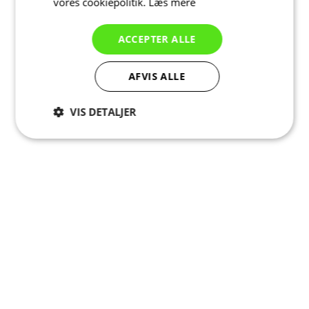
vores cookiepolitik.
Læs mere
ACCEPTER ALLE
AFVIS ALLE
VIS DETALJER
Absolut
Ydeevne
Målretning
nødvendige
Funktionalitet
Uklassificerede
Absolut nødvendige
Ydeevne
Målretning