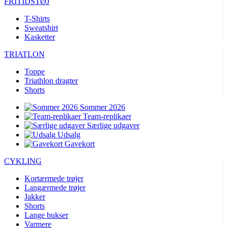
FRITIDSTØJ
product[24396]
www.kalaswear.dk
1 år
product[40000640]
www.kalaswear.dk
1 år
T-Shirts
Sweatshirt
product[23960]
www.kalaswear.dk
1 år
Kasketter
product[24298]
www.kalaswear.dk
1 år
TRIATLON
product[24005]
www.kalaswear.dk
1 år
Toppe
product[40000300]
www.kalaswear.dk
1 år
Triathlon dragter
Shorts
product[24159]
www.kalaswear.dk
1 år
product[40000305]
www.kalaswear.dk
1 år
Sommer 2026
Team-replikaer
product[24223]
www.kalaswear.dk
1 år
Særlige udgaver
Udsalg
product[24126]
www.kalaswear.dk
1 år
Gavekort
product[40000886]
www.kalaswear.dk
1 år
CYKLING
product[24243]
www.kalaswear.dk
1 år
Kortærmede trøjer
product[24060]
www.kalaswear.dk
1 år
Langærmede trøjer
product[24140]
www.kalaswear.dk
1 år
Jakker
Shorts
product[40001484]
www.kalaswear.dk
1 år
Lange bukser
product[40000378]
www.kalaswear.dk
1 år
Varmere