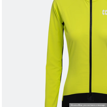
product[24061]
www.kalaswear.dk
1 år
product[24209]
www.kalaswear.dk
1 år
product[40000472]
www.kalaswear.dk
1 år
product[24085]
www.kalaswear.dk
1 år
product[28040]
www.kalaswear.dk
1 år
product[24139]
www.kalaswear.dk
1 år
product[24538]
www.kalaswear.dk
1 år
product[24520]
www.kalaswear.dk
1 år
product[40000466]
www.kalaswear.dk
1 år
product[24453]
www.kalaswear.dk
1 år
product[24277]
www.kalaswear.dk
1 år
product[24220]
www.kalaswear.dk
1 år
product[24385]
www.kalaswear.dk
1 år
product[24384]
www.kalaswear.dk
1 år
product[24095]
www.kalaswear.dk
1 år
We are offline, you can leave a message.