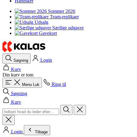
Handsker
Sommer 2026
Team-replikaer
Udsalg
Særlige udgaver
Gavekort
Login
Søgning
Kurv
Din kurv er tom
Ring til
Menu
Luk
Søgning
Kurv
Login
Tilbage