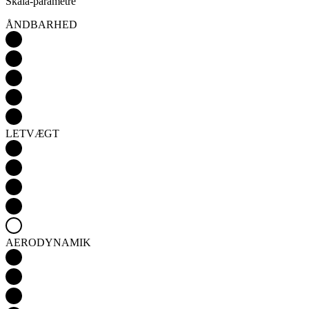
Skala-parametre
ÅNDBARHED
LETVÆGT
AERODYNAMIK