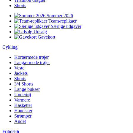
Triathlon dragter
Shorts
Sommer 2026
Team-replikaer
Særlige udgaver
Udsalg
Gavekort
Cykling
Kortærmede trøjer
Langærmede trøjer
Veste
Jackets
Shorts
3/4 Shorts
Lange bukser
Undertøj
Varmere
Kasketter
Handsker
Strømper
Andet
Fritidstøj