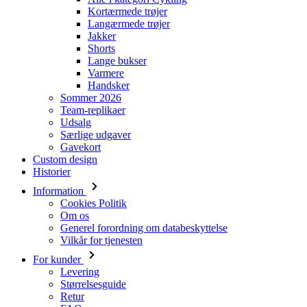
Kortærmede trøjer
Langærmede trøjer
Jakker
Shorts
Lange bukser
Varmere
Handsker
Sommer 2026
Team-replikaer
Udsalg
Særlige udgaver
Gavekort
Custom design
Historier
Information
Cookies Politik
Om os
Generel forordning om databeskyttelse
Vilkår for tjenesten
For kunder
Levering
Størrelsesguide
Retur