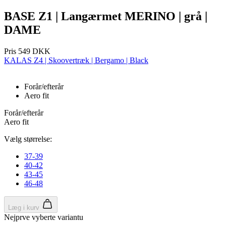
Funktionalitet
Uklassificerede
BASE Z1 | Langærmet MERINO | grå |
DAME
Absolut nødvendige cookies muliggør
hjemmesidens grundlæggende funktionalitet såsom
brugerlogin og kontoadministration. Hjemmesiden
Pris
549 DKK
kan ikke bruges korrekt uden de absolut
KALAS Z4 | Skoovertræk | Bergamo | Black
nødvendige cookies.
Udbyder
/
Navn
Udløbsdato
Domæne
Forår/efterår
Aero fit
CookieScriptConsent
5 måneder
CookieScript
4 uger
.kalaswear.dk
Forår/efterår
Aero fit
Vælg størrelse:
37-39
40-42
43-45
46-48
PHPSESSID
Session
PHP.net
www.kalaswear.dk
Læg i kurv
Google
Nejprve vyberte variantu
Privacy Policy