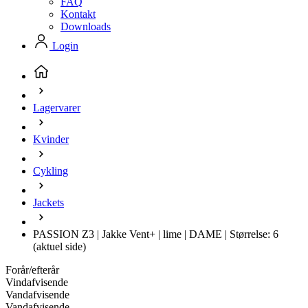
FAQ
Kontakt
Downloads
Login
Lagervarer
Kvinder
Cykling
Jackets
PASSION Z3 | Jakke Vent+ | lime | DAME | Størrelse: 6
(aktuel side)
Forår/efterår
Vindafvisende
Vandafvisende
Vandafvisende