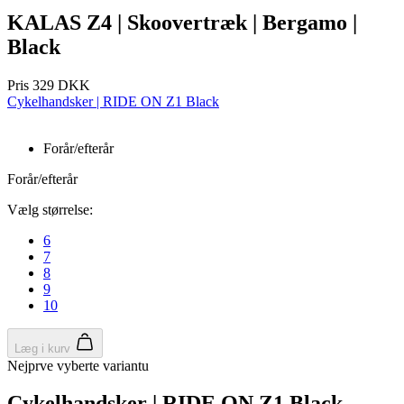
KALAS Z4 | Skoovertræk | Bergamo |
Black
Pris
329 DKK
Cykelhandsker | RIDE ON Z1 Black
Forår/efterår
Forår/efterår
Vælg størrelse:
VISITOR_PRIVACY_METADATA
5 måneder
YouTube
4 uger
.youtube.com
6
7
8
9
10
Læg i kurv
Nejprve vyberte variantu
Cykelhandsker | RIDE ON Z1 Black