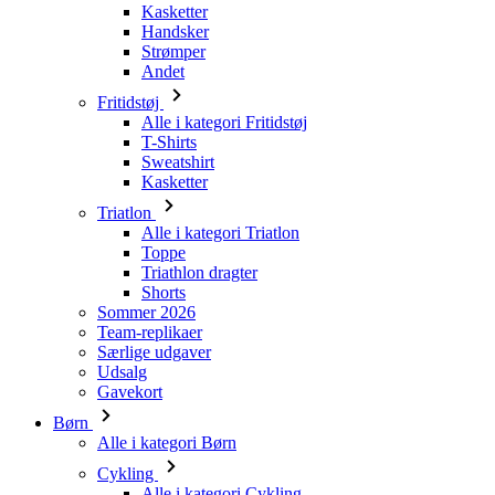
Kasketter
Handsker
Strømper
Andet
Fritidstøj
Alle i kategori Fritidstøj
T-Shirts
Sweatshirt
Kasketter
Triatlon
Alle i kategori Triatlon
Toppe
Triathlon dragter
Shorts
Sommer 2026
Team-replikaer
Særlige udgaver
Udsalg
Gavekort
Børn
Alle i kategori Børn
Cykling
Alle i kategori Cykling