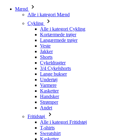
Mænd
Alle i kategori Mænd
Cykling
Alle i kategori Cykling
Kortærmede trøjer
Langærmede trøjer
Veste
Jakker
Shorts
Cykeldragter
3/4 Cykelshorts
Lange bukser
Undertøj
Varmere
Kasketter
Handsker
Strømper
Andet
Fritidstøj
Alle i kategori Fritidstøj
T-shirts
Sweatshirt
Kasketter