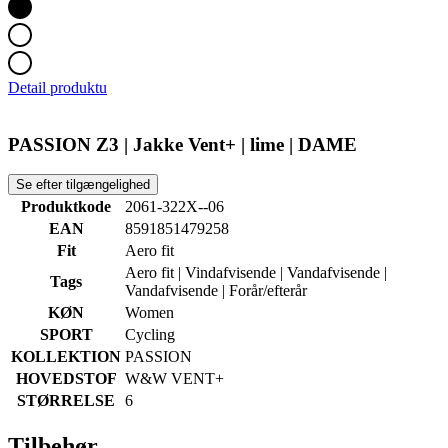
Detail produktu
PASSION Z3 | Jakke Vent+ | lime | DAME
Se efter tilgængelighed
Produktkode
2061-322X--06
EAN
8591851479258
Fit
Aero fit
Aero fit | Vindafvisende | Vandafvisende |
Tags
Vandafvisende | Forår/efterår
KØN
Women
SPORT
Cycling
KOLLEKTION
PASSION
HOVEDSTOF
W&W VENT+
STØRRELSE
6
Tilbehør