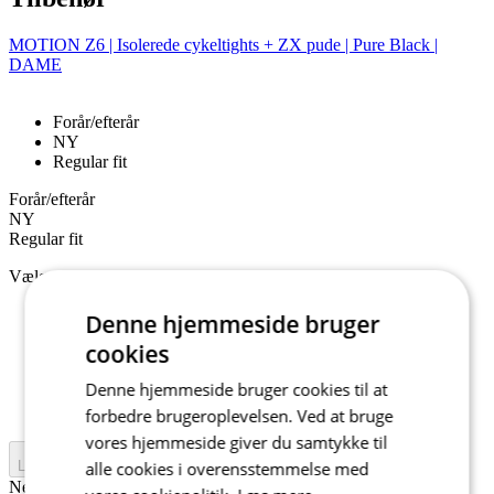
MOTION Z6 | Isolerede cykeltights + ZX pude | Pure Black |
DAME
Forår/efterår
NY
Regular fit
Forår/efterår
NY
Regular fit
Vælg størrelse:
1/XS
Denne hjemmeside bruger
2/S
cookies
3/M
4/L
Denne hjemmeside bruger cookies til at
5/XL
6/XXL
forbedre brugeroplevelsen. Ved at bruge
vores hjemmeside giver du samtykke til
alle cookies i overensstemmelse med
Læg i kurv
Nejprve vyberte variantu