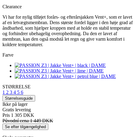
Clearance
Vi har for nylig tilføjet forårs- og efterårsjakken Vent+, som er lavet
af en letvægtsmembran. Dens største fordel ligger i den høje grad af
åndbarhed, som hjælper kroppen med at holde en stabil temperatur
og forhindrer ubehagelig overophedning. Da den er lavet af
membran, kan den også modstå let regn og give varm komfort i
koldere temperaturer.
Farve
STØRRELSE
1
2
3
4
5
6
Størrelsesguide
Ikke på lager
Gratis levering
Pris
1 305 DKK
Původní cena
1 449 DKK
Se efter tilgængelighed