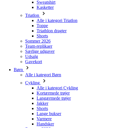
Sweatshirt
Kasketter
Triatlon
Alle i kategori Triatlon
Toppe
Triathlon dragter
Shorts
Sommer 2026
Team-replikaer
Særlige udgaver
Udsalg
Gavekort
Børn
Alle i kategori Børn
Cykling
Alle i kategori Cykling
Kortærmede trøjer
Langærmede trøjer
Jakker
Shorts
Lange bukser
Varmere
Handsker