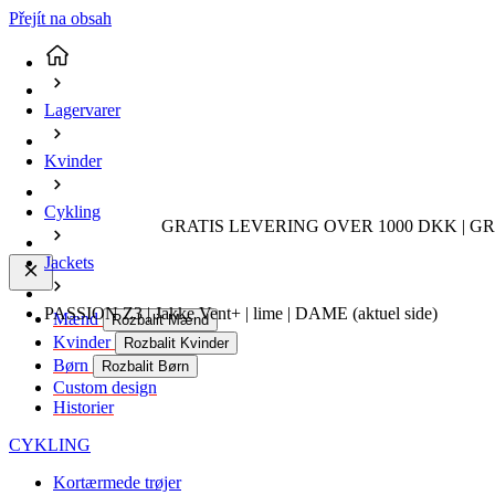
Přejít na obsah
Lagervarer
Kvinder
Cykling
GRATIS LEVERING OVER 1000 DKK | GR
Jackets
PASSION Z3 | Jakke Vent+ | lime | DAME
(aktuel side)
Mænd
Rozbalit Mænd
Kvinder
Rozbalit Kvinder
Børn
Rozbalit Børn
Custom design
Historier
CYKLING
Kortærmede trøjer