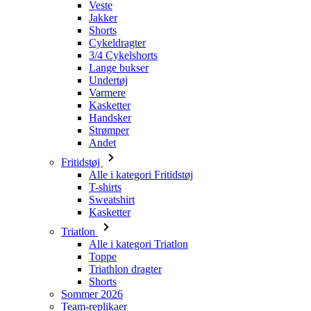
Veste
Jakker
Shorts
Cykeldragter
3/4 Cykelshorts
Lange bukser
Undertøj
Varmere
Kasketter
Handsker
Strømper
Andet
Fritidstøj
Alle i kategori Fritidstøj
T-shirts
Sweatshirt
Kasketter
Triatlon
Alle i kategori Triatlon
Toppe
Triathlon dragter
Shorts
Sommer 2026
Team-replikaer