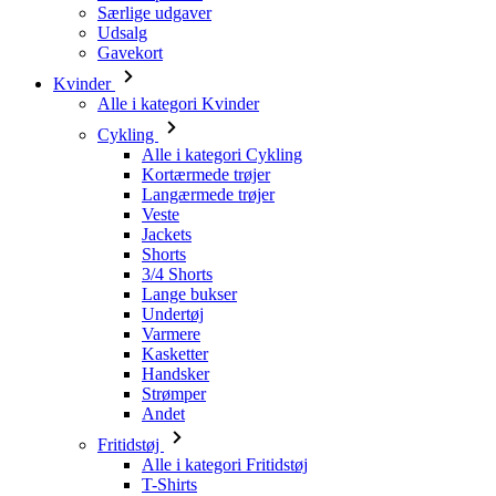
Særlige udgaver
Udsalg
Gavekort
Kvinder
Alle i kategori Kvinder
Cykling
Alle i kategori Cykling
Kortærmede trøjer
Langærmede trøjer
Veste
Jackets
Shorts
3/4 Shorts
Lange bukser
Undertøj
Varmere
Kasketter
Handsker
Strømper
Andet
Fritidstøj
Alle i kategori Fritidstøj
T-Shirts