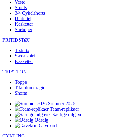
Veste
Shorts
3/4 Cykelshorts
Undertøj
Kasketter
Strømper
FRITIDSTØJ
T-shirts
Sweatshirt
Kasketter
TRIATLON
Toppe
Triathlon dragter
Shorts
Sommer 2026
Team-replikaer
Særlige udgaver
Udsalg
Gavekort
CYKLING