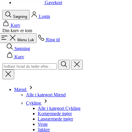
product[40001964]
www.kalaswear.dk
1 år
Gavekort
product[40000882]
www.kalaswear.dk
1 år
Login
Søgning
Kurv
Din kurv er tom
Ring til
Menu
Luk
Søgning
Kurv
Mænd
Alle i kategori Mænd
Cykling
Alle i kategori Cykling
Kortærmede trøjer
Langærmede trøjer
Veste
Jakker