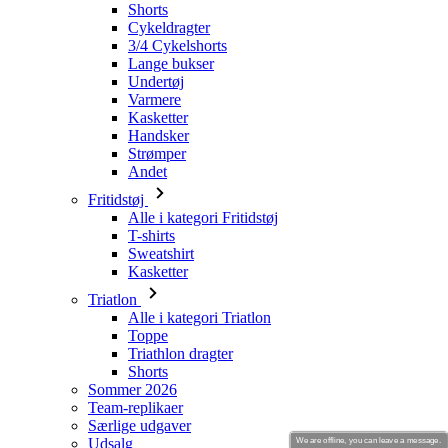
Shorts
Cykeldragter
3/4 Cykelshorts
Lange bukser
Undertøj
Varmere
Kasketter
Handsker
Strømper
Andet
Fritidstøj
Alle i kategori Fritidstøj
T-shirts
Sweatshirt
Kasketter
Triatlon
Alle i kategori Triatlon
Toppe
Triathlon dragter
Shorts
Sommer 2026
Team-replikaer
Særlige udgaver
Udsalg
We are offline, you can leave a message.