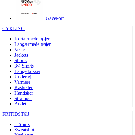
product[40001995]
www.kalaswear.dk
1 år
product[40001906]
www.kalaswear.dk
1 år
Gavekort
product[40001951]
www.kalaswear.dk
1 år
CYKLING
product[40001946]
www.kalaswear.dk
1 år
Kortærmede trøjer
product[40003309]
www.kalaswear.dk
1 år
Langærmede trøjer
Veste
product[40003307]
www.kalaswear.dk
1 år
Jackets
product[40001977]
www.kalaswear.dk
1 år
Shorts
3/4 Shorts
product[24155]
www.kalaswear.dk
1 år
Lange bukser
Undertøj
product[40001947]
www.kalaswear.dk
1 år
Varmere
product[40001981]
www.kalaswear.dk
1 år
Kasketter
Handsker
product[40004122]
www.kalaswear.dk
1 år
Strømper
Andet
product[40001966]
www.kalaswear.dk
1 år
product[24053]
www.kalaswear.dk
1 år
FRITIDSTØJ
product[40001033]
www.kalaswear.dk
1 år
T-Shirts
Sweatshirt
product[40001865]
www.kalaswear.dk
1 år