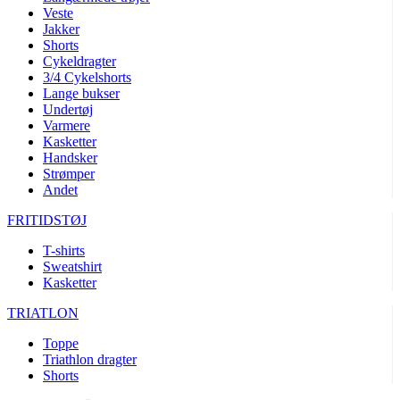
Veste
product[40001005]
www.kalaswear.dk
1 år
Jakker
Shorts
product[40001962]
www.kalaswear.dk
1 år
Cykeldragter
product[40001963]
www.kalaswear.dk
1 år
3/4 Cykelshorts
Lange bukser
product[40001943]
www.kalaswear.dk
1 år
Undertøj
product[24297]
www.kalaswear.dk
1 år
Varmere
Kasketter
product[40001955]
www.kalaswear.dk
1 år
Handsker
Strømper
product[24154]
www.kalaswear.dk
1 år
Andet
product[24153]
www.kalaswear.dk
1 år
FRITIDSTØJ
product[24125]
www.kalaswear.dk
1 år
T-shirts
product[24139]
www.kalaswear.dk
1 år
Sweatshirt
product[40002005]
www.kalaswear.dk
1 år
Kasketter
product[40001875]
www.kalaswear.dk
1 år
TRIATLON
product[40003164]
www.kalaswear.dk
1 år
Toppe
product[40003673]
www.kalaswear.dk
1 år
Triathlon dragter
Shorts
product[40003305]
www.kalaswear.dk
1 år