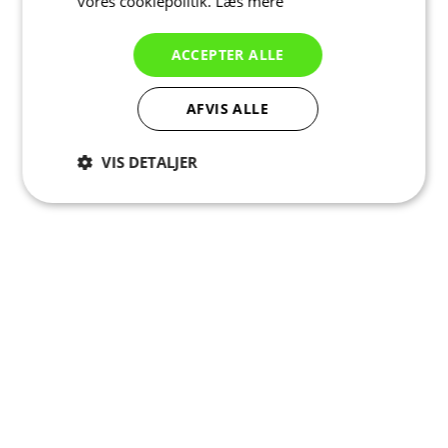
vores cookiepolitik.
Læs mere
ACCEPTER ALLE
AFVIS ALLE
VIS DETALJER
Absolut
Ydeevne
Målretning
nødvendige
Funktionalitet
Uklassificerede
Absolut nødvendige
Ydeevne
Målretning