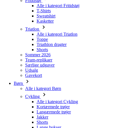
Fritidstøj
Alle i kategori Fritidstøj
T-Shirts
Sweatshirt
Kasketter
Triatlon
Alle i kategori Triatlon
Toppe
Triathlon dragter
Shorts
Sommer 2026
Team-replikaer
Særlige udgaver
Udsalg
Gavekort
Børn
Alle i kategori Børn
Cykling
Alle i kategori Cykling
Kortærmede trøjer
Langærmede trøjer
Jakker
Shorts
Lange bukser