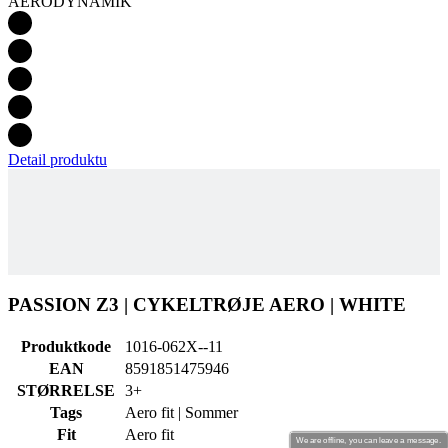
AERODYNAMIK
Detail produktu
PASSION Z3 | CYKELTRØJE AERO | WHITE
Produktkode
1016-062X--11
EAN
8591851475946
STØRRELSE
3+
Tags
Aero fit | Sommer
Fit
Aero fit
We are offline, you can leave a message.