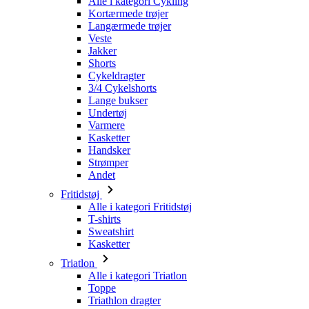
Alle i kategori Cykling
Kortærmede trøjer
Langærmede trøjer
Veste
Jakker
Shorts
Cykeldragter
3/4 Cykelshorts
Lange bukser
Undertøj
Varmere
Kasketter
Handsker
Strømper
Andet
Fritidstøj
Alle i kategori Fritidstøj
T-shirts
Sweatshirt
Kasketter
Triatlon
Alle i kategori Triatlon
Toppe
Triathlon dragter