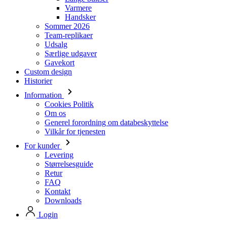
Varmere
Handsker
Sommer 2026
Team-replikaer
Udsalg
Særlige udgaver
Gavekort
Custom design
Historier
Information
Cookies Politik
Om os
Generel forordning om databeskyttelse
Vilkår for tjenesten
For kunder
Levering
Størrelsesguide
Retur
FAQ
Kontakt
Downloads
Login