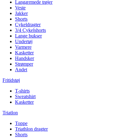
Langærmede trøjer
Veste
Jakker
Shorts
Cykeldragter
3/4 Cykelshorts
Lange bukser
Undertøj
Varmere
Kasketter
Handsker
Strømper
Andet
Fritidstøj
T-shirts
Sweatshirt
Kasketter
Triatlon
Toppe
Triathlon dragter
Shorts