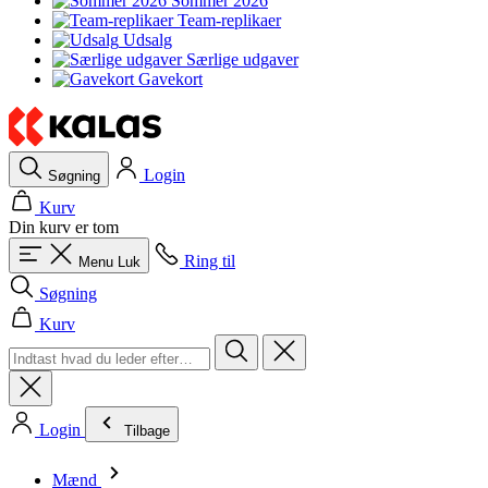
Sommer 2026
Team-replikaer
Udsalg
Særlige udgaver
Gavekort
Login
Søgning
Kurv
Din kurv er tom
Ring til
Menu
Luk
Søgning
Kurv
Login
Tilbage
Mænd