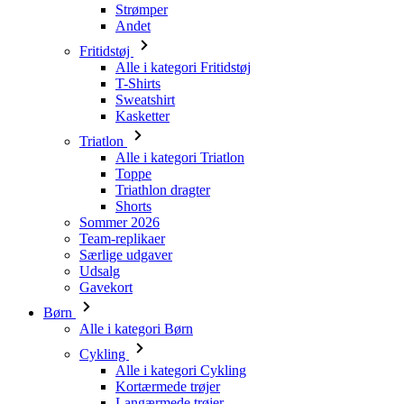
Strømper
Andet
Fritidstøj
Alle i kategori Fritidstøj
T-Shirts
Sweatshirt
Kasketter
Triatlon
Alle i kategori Triatlon
Toppe
Triathlon dragter
Shorts
Sommer 2026
Team-replikaer
Særlige udgaver
Udsalg
Gavekort
Børn
Alle i kategori Børn
Cykling
Alle i kategori Cykling
Kortærmede trøjer
Langærmede trøjer