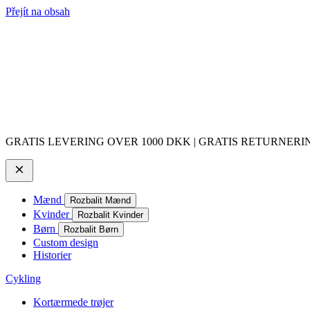
Přejít na obsah
GRATIS LEVERING OVER 1000 DKK | GRATIS RETURNERING
Mænd
Rozbalit Mænd
Kvinder
Rozbalit Kvinder
Børn
Rozbalit Børn
Custom design
Historier
Cykling
Kortærmede trøjer