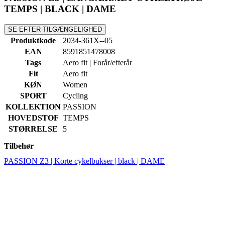
EAN
8591851478008
Tags
Aero fit | Forår/efterår
Fit
Aero fit
KØN
Women
SPORT
Cycling
KOLLEKTION
PASSION
HOVEDSTOF
TEMPS
STØRRELSE
5
Tilbehør
PASSION Z3 | Korte cykelbukser | black | DAME