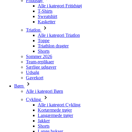
Triatlon
Alle i kategori Triatlon
Toppe
Triathlon dragter
Shorts
Sommer 2026
Team-replikaer
Særlige udgaver
Udsalg
Gavekort
Børn
Alle i kategori Børn
Cykling
Alle i kategori Cykling
Kortærmede trøjer
Langærmede trøjer
Jakker
Shorts
Lange bukser
Varmere
Handsker
Sommer 2026
Team-replikaer