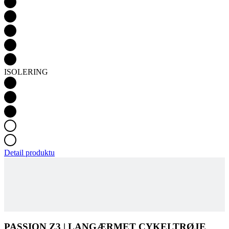
ISOLERING
Detail produktu
PASSION Z3 | LANGÆRMET CYKELTRØJE
TEMPS | BLACK | DAME
SE EFTER TILGÆNGELIGHED
Produktkode
2034-361X--05