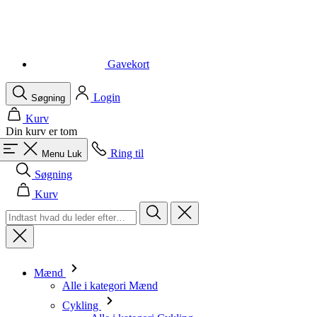
Gavekort
Login
Søgning
Kurv
Din kurv er tom
Ring til
Menu
Luk
Søgning
Kurv
Mænd
Alle i kategori Mænd
Cykling
Alle i kategori Cykling
Kortærmede trøjer
Langærmede trøjer
Veste
Jakker