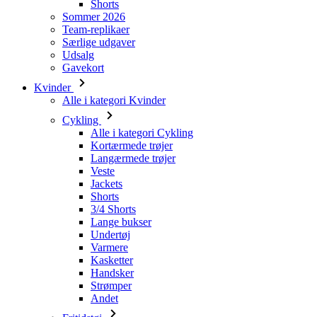
Gavekort
Kvinder
Alle i kategori Kvinder
Cykling
Alle i kategori Cykling
Kortærmede trøjer
Langærmede trøjer
Veste
Jackets
Shorts
3/4 Shorts
Lange bukser
Undertøj
Varmere
Kasketter
Handsker
Strømper
Andet
Fritidstøj
Alle i kategori Fritidstøj
T-Shirts
Sweatshirt
Kasketter