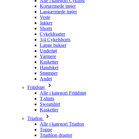
Shorts
Cykeldragter
3/4 Cykelshorts
Lange bukser
Undertøj
Varmere
Kasketter
Handsker
Strømper
Andet
Fritidstøj
Alle i kategori Fritidstøj
T-shirts
Sweatshirt
Kasketter
Triatlon
Alle i kategori Triatlon
Toppe
Triathlon dragter
Shorts
Sommer 2026
Team-replikaer
Særlige udgaver
Udsalg