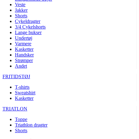
Veste
product[24072]
www.kalaswear.dk
1 år
Jakker
product[24268]
www.kalaswear.dk
1 år
Shorts
Cykeldragter
product[24032]
www.kalaswear.dk
1 år
3/4 Cykelshorts
Lange bukser
product[24150]
www.kalaswear.dk
1 år
Undertøj
product[40000594]
www.kalaswear.dk
1 år
Varmere
Kasketter
product[24018]
www.kalaswear.dk
1 år
Handsker
Strømper
product[24046]
www.kalaswear.dk
1 år
Andet
product[24091]
www.kalaswear.dk
1 år
FRITIDSTØJ
product[24440]
www.kalaswear.dk
1 år
T-shirts
product[40000178]
www.kalaswear.dk
1 år
Sweatshirt
product[24011]
www.kalaswear.dk
1 år
Kasketter
product[24377]
www.kalaswear.dk
1 år
TRIATLON
product[40000143]
www.kalaswear.dk
1 år
Toppe
product[24423]
www.kalaswear.dk
1 år
Triathlon dragter
Shorts
product[24264]
www.kalaswear.dk
1 år