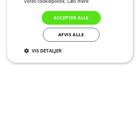
vores cookiepolitik.
Læs mere
ACCEPTER ALLE
AFVIS ALLE
VIS DETALJER
Absolut
Ydeevne
Målretning
nødvendige
Funktionalitet
Uklassificerede
Absolut nødvendige
Ydeevne
Målretning