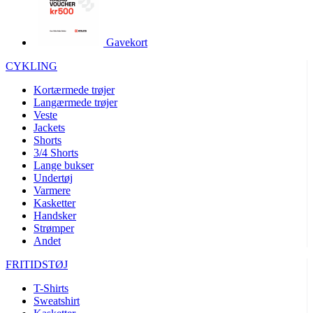
product[24252]
www.kalaswear.dk
1 år
product[40000375]
www.kalaswear.dk
1 år
Gavekort
product[40000170]
www.kalaswear.dk
1 år
CYKLING
product[24021]
www.kalaswear.dk
1 år
Kortærmede trøjer
product[24215]
www.kalaswear.dk
1 år
Langærmede trøjer
Veste
product[24163]
www.kalaswear.dk
1 år
Jackets
product[24033]
www.kalaswear.dk
1 år
Shorts
3/4 Shorts
product[40000145]
www.kalaswear.dk
1 år
Lange bukser
Undertøj
product[24064]
www.kalaswear.dk
1 år
Varmere
product[40001485]
www.kalaswear.dk
1 år
Kasketter
Handsker
product[40001031]
www.kalaswear.dk
1 år
Strømper
product[24119]
www.kalaswear.dk
1 år
Andet
product[24376]
www.kalaswear.dk
1 år
FRITIDSTØJ
product[24211]
www.kalaswear.dk
1 år
T-Shirts
product[40000887]
www.kalaswear.dk
1 år
Sweatshirt