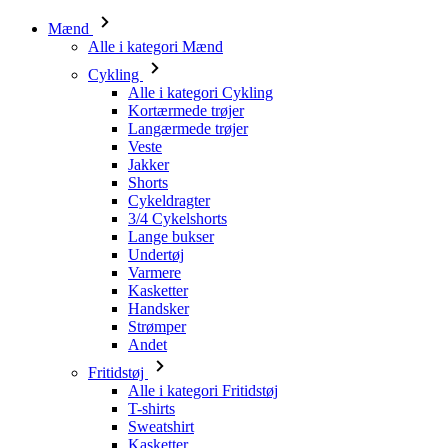
Mænd
Alle i kategori Mænd
Cykling
Alle i kategori Cykling
Kortærmede trøjer
Langærmede trøjer
Veste
Jakker
Shorts
Cykeldragter
3/4 Cykelshorts
Lange bukser
Undertøj
Varmere
Kasketter
Handsker
Strømper
Andet
Fritidstøj
Alle i kategori Fritidstøj
T-shirts
Sweatshirt
Kasketter