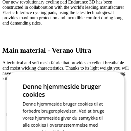
Our new revolutionary cycling pad Endurance 3D has been
constructed in collaboration with the world's leading manufacturer
Elastic Interface cycling pads, using the latest technologies.It
provides maximum protection and incredible comfort during long
and demanding rides.
Main material - Verano Ultra
A technical and soft mesh fabric that provides excellent breathable
and moist wicking characteristics. Thanks to its light weight you will
have a feeling that you are not wearing a high performance cycling
kit.
Denne hjemmeside bruger
Composition: 81% PES, 16% EA, 3% OTHER FIBERS
cookies
Grammage: 85/m2
Denne hjemmeside bruger cookies til at
forbedre brugeroplevelsen. Ved at bruge
Produktkode
2521-565X--06
vores hjemmeside giver du samtykke til
EAN
8591851480674
alle cookies i overensstemmelse med
PUDE
ENDURANCE 3D MEN