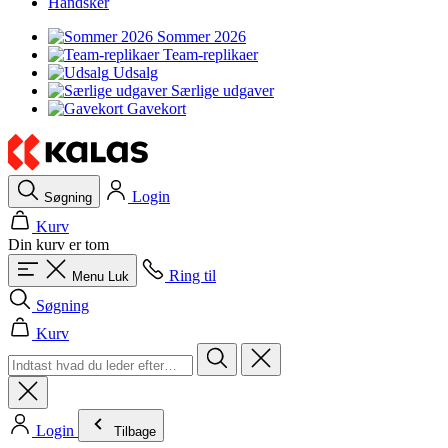
Handsker
Sommer 2026
Team-replikaer
Udsalg
Særlige udgaver
Gavekort
Login
Søgning
Kurv
Din kurv er tom
Ring til
Menu
Luk
Søgning
Kurv
Login
Tilbage