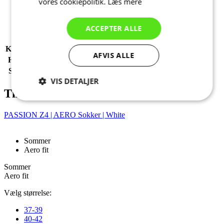
vores cookiepolitik.
Læs mere
Tags
Aero fit | Hed sommer
Fit
Aero fit
KØN
Men
ACCEPTER ALLE
SPORT
Cycling
KOLLEKTION
PASSION
AFVIS ALLE
HOVEDSTOF
VERANO ULTRA
STØRRELSE
6
VIS DETALJER
Tilbehør
Absolut
Ydeevne
Målretning
nødvendige
PASSION Z4 | AERO Sokker | White
Sommer
Funktionalitet
Uklassificerede
Aero fit
Sommer
Aero fit
Vælg størrelse:
37-39
40-42
Absolut nødvendige
Ydeevne
Målretning