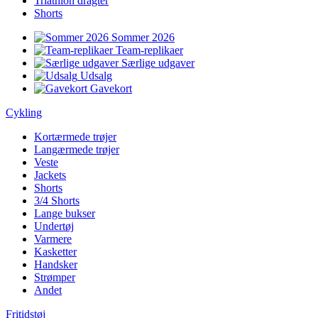
Triathlon dragter
Shorts
Sommer 2026
Team-replikaer
Særlige udgaver
Udsalg
Gavekort
Cykling
Kortærmede trøjer
Langærmede trøjer
Veste
Jackets
Shorts
3/4 Shorts
Lange bukser
Undertøj
Varmere
Kasketter
Handsker
Strømper
Andet
Fritidstøj