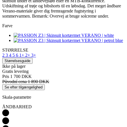
skinsuit under et landevejsløb eller en MTB-konkurrence.
Udskiftning af trøje og bibshorts til en løbsdag. Det meget åndbare
Verano-materiale giver dig fremragende fugtstyring i
sommervarmen. Bemærk: Overvej at bruge solcreme under.
Farve
STØRRELSE
2
3
4
5
6
1+
2+
3+
Størrelsesguide
Ikke på lager
Gratis levering
Pris
1 700 DKK
Původní cena
1 890 DKK
Se efter tilgængelighed
Skala-parametre
ÅNDBARHED