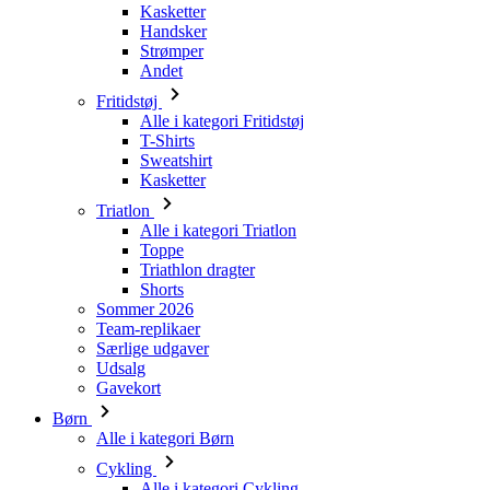
Kasketter
Handsker
Strømper
Andet
Fritidstøj
Alle i kategori Fritidstøj
T-Shirts
Sweatshirt
Kasketter
Triatlon
Alle i kategori Triatlon
Toppe
Triathlon dragter
Shorts
Sommer 2026
Team-replikaer
Særlige udgaver
Udsalg
Gavekort
Børn
Alle i kategori Børn
Cykling
Alle i kategori Cykling