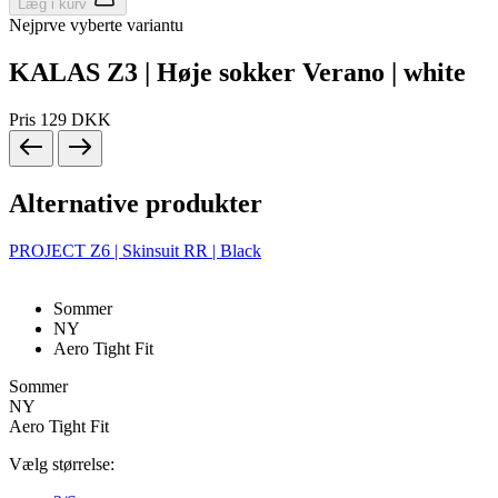
Læg i kurv
Nejprve vyberte variantu
KALAS Z3 | Høje sokker Verano | white
ipCountry
www.kalaswear.dk
1 år
Pris
129 DKK
Alternative produkter
CookieScriptConsent
6 måneder
CookieScript
.kalaswear.dk
PROJECT Z6 | Skinsuit RR | Black
Sommer
NY
Aero Tight Fit
Sommer
VISITOR_PRIVACY_METADATA
6 måneder
YouTube
NY
.youtube.com
Aero Tight Fit
Vælg størrelse: