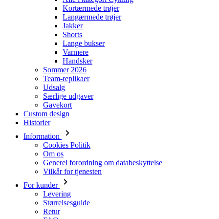
Kortærmede trøjer
Langærmede trøjer
Jakker
Shorts
Lange bukser
Varmere
Handsker
Sommer 2026
Team-replikaer
Udsalg
Særlige udgaver
Gavekort
Custom design
Historier
Information
Cookies Politik
Om os
Generel forordning om databeskyttelse
Vilkår for tjenesten
For kunder
Levering
Størrelsesguide
Retur