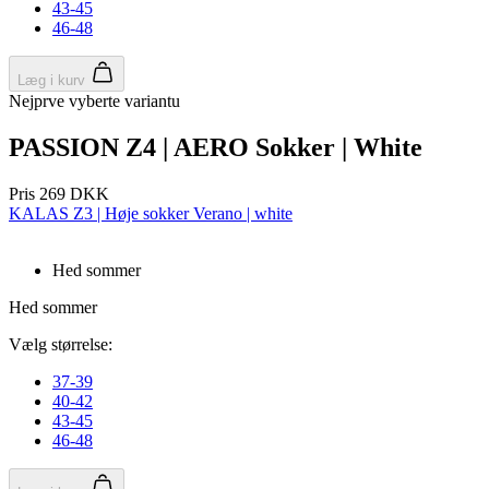
43-45
Funktionalitet
Uklassificerede
46-48
Absolut nødvendige cookies muliggør
hjemmesidens grundlæggende funktionalitet såsom
Læg i kurv
brugerlogin og kontoadministration. Hjemmesiden
Nejprve vyberte variantu
kan ikke bruges korrekt uden de absolut
nødvendige cookies.
PASSION Z4 | AERO Sokker | White
Udbyder
/
Navn
Udløbsdato
Domæne
Pris
269 DKK
PHPSESSID
Session
KALAS Z3 | Høje sokker Verano | white
PHP.net
www.kalaswear.dk
Hed sommer
Hed sommer
Vælg størrelse:
37-39
40-42
43-45
46-48
Google
Privacy Policy