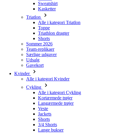
Toppe
Triathlon dragter
Shorts
Sommer 2026
Team-replikaer
Særlige udgaver
Udsalg
Gavekort
Kvinder
Alle i kategori Kvinder
Cykling
Alle i kategori Cykling
Kortærmede trøjer
Langærmede trøjer
Veste
Jackets
Shorts
3/4 Shorts
Lange bukser
Undertøj
Varmere
Kasketter
Handsker
Strømper