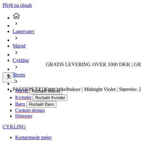
Přejít na obsah
Lagervarer
Mænd
Cykling
GRATIS LEVERING OVER 1000 DKK | GR
Shorts
PASSION Z4 | Korte cykelbukser | Midnight Violet | Størrelse:
Mænd
Rozbalit Mænd
Kvinder
Rozbalit Kvinder
Børn
Rozbalit Børn
Custom design
Historier
CYKLING
Kortærmede trøjer