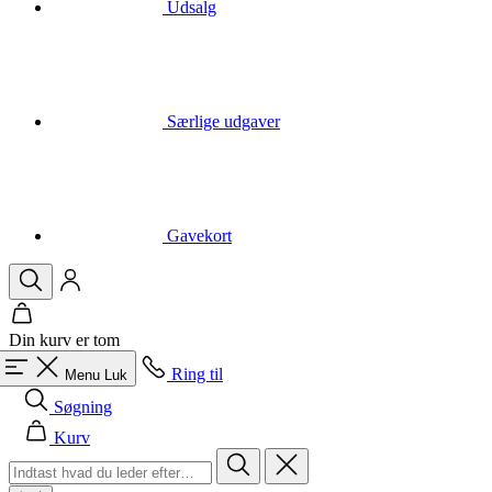
Særlige udgaver
Gavekort
Din kurv er tom
Ring til
Menu
Luk
Søgning
Kurv
Mænd
Alle i kategori Mænd