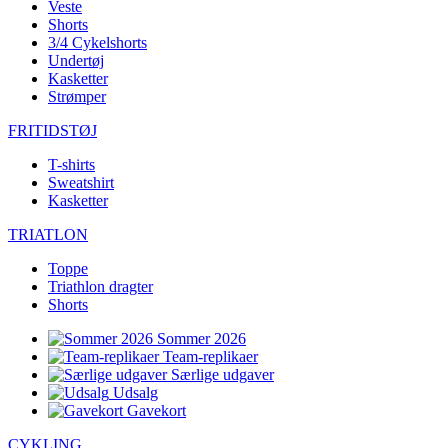
Veste
Shorts
3/4 Cykelshorts
Undertøj
Kasketter
Strømper
FRITIDSTØJ
T-shirts
Sweatshirt
Kasketter
TRIATLON
Toppe
Triathlon dragter
Shorts
Sommer 2026
Team-replikaer
Særlige udgaver
Udsalg
Gavekort
CYKLING