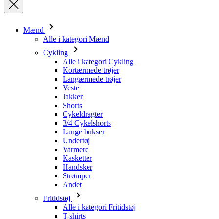
Cykling
Alle i kategori Cykling
Kortærmede trøjer
Langærmede trøjer
Veste
Jakker
Shorts
Cykeldragter
3/4 Cykelshorts
Lange bukser
Undertøj
Varmere
Kasketter
Handsker
Strømper
Andet
Fritidstøj
Alle i kategori Fritidstøj
T-shirts
Sweatshirt
Kasketter
Triatlon
Alle i kategori Triatlon