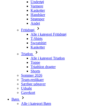
Andet
Fritidstøj
Alle i kategori Fritidstøj
T-Shirts
Sweatshirt
Kasketter
Triatlon
Alle i kategori Triatlon
Toppe
Triathlon dragter
Shorts
Sommer 2026
Team-replikaer
Særlige udgaver
Udsalg
Gavekort
Børn
Alle i kategori Børn
Cykling
Alle i kategori Cykling
Kortærmede trøjer
Langærmede trøjer
Jakker