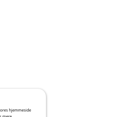
 vores hjemmeside
s mere