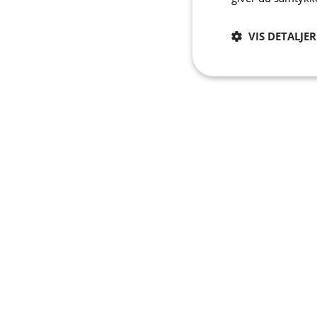
VIS DETALJER
Absolut
nødvendige
A
Absolut nødvendige c
Hjemmesiden kan ikke
Navn
CookieScriptConse