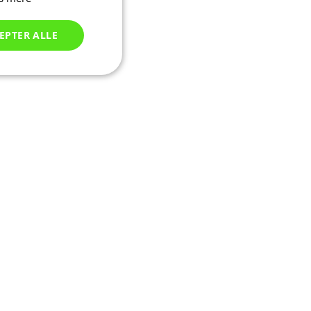
EPTER ALLE
Uklassificerede
ede
ontoadministration.
.com-tjenesten til
l besøgende. Det er
okiebanner fungerer