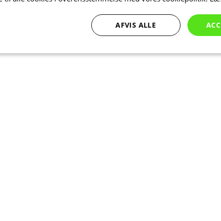
AFVIS ALLE
ACC
Ydeevne
Målretning
Funktionalitet
bsolut nødvendige
Ydeevne
Målretning
Funktionalitet
Uklassificer
ookies muliggør hjemmesidens grundlæggende funktionalitet såsom brugerlogin og k
 bruges korrekt uden de absolut nødvendige cookies.
Udbyder
/
Udløbsdato
Beskrivelse
Domæne
nt
5 måneder
Denne cookie bruges af Cookie-Script
CookieScript
4 uger
at huske præferencer om samtykke ti
.kalaswear.dk
nødvendigt, at Cookie-Script.com co
korrekt.