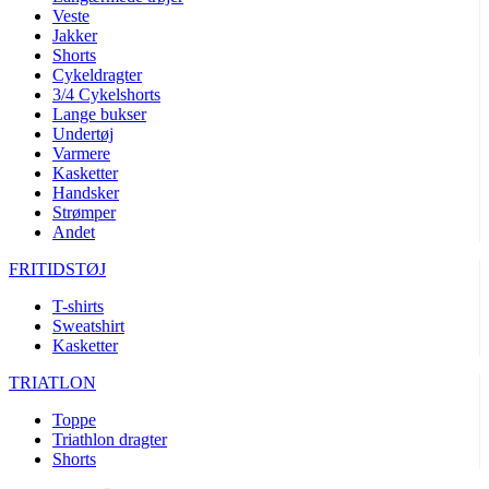
Veste
product[24072]
www.kalaswear.dk
1 år
Jakker
product[24268]
www.kalaswear.dk
1 år
Shorts
Cykeldragter
product[24032]
www.kalaswear.dk
1 år
3/4 Cykelshorts
Lange bukser
product[24150]
www.kalaswear.dk
1 år
Undertøj
product[40000594]
www.kalaswear.dk
1 år
Varmere
Kasketter
product[24018]
www.kalaswear.dk
1 år
Handsker
Strømper
product[24046]
www.kalaswear.dk
1 år
Andet
product[24091]
www.kalaswear.dk
1 år
FRITIDSTØJ
product[24440]
www.kalaswear.dk
1 år
T-shirts
product[40000178]
www.kalaswear.dk
1 år
Sweatshirt
product[24011]
www.kalaswear.dk
1 år
Kasketter
product[24377]
www.kalaswear.dk
1 år
TRIATLON
product[40000143]
www.kalaswear.dk
1 år
Toppe
product[24423]
www.kalaswear.dk
1 år
Triathlon dragter
Shorts
product[24264]
www.kalaswear.dk
1 år