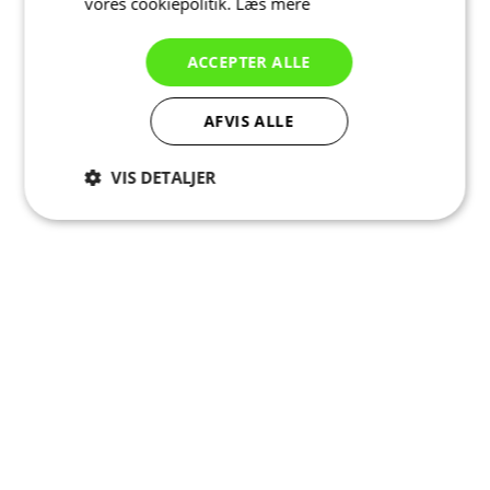
vores cookiepolitik.
Læs mere
ACCEPTER ALLE
AFVIS ALLE
VIS DETALJER
Absolut
Ydeevne
Målretning
nødvendige
Funktionalitet
Uklassificerede
Absolut nødvendige
Ydeevne
Målretning