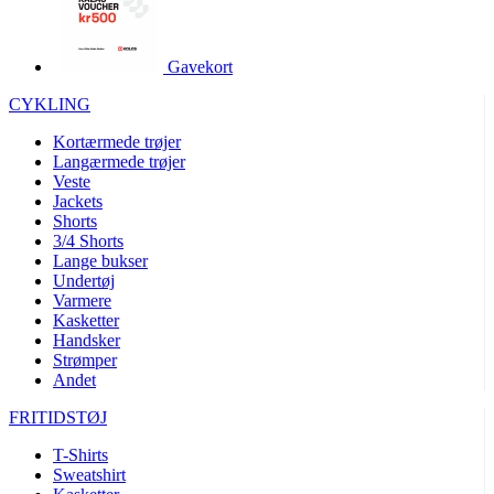
product[24252]
www.kalaswear.dk
1 år
product[40000375]
www.kalaswear.dk
1 år
Gavekort
product[40000170]
www.kalaswear.dk
1 år
CYKLING
product[24021]
www.kalaswear.dk
1 år
Kortærmede trøjer
product[24215]
www.kalaswear.dk
1 år
Langærmede trøjer
Veste
product[24163]
www.kalaswear.dk
1 år
Jackets
product[24033]
www.kalaswear.dk
1 år
Shorts
3/4 Shorts
product[40000145]
www.kalaswear.dk
1 år
Lange bukser
Undertøj
product[24064]
www.kalaswear.dk
1 år
Varmere
product[40001485]
www.kalaswear.dk
1 år
Kasketter
Handsker
product[40001031]
www.kalaswear.dk
1 år
Strømper
product[24119]
www.kalaswear.dk
1 år
Andet
product[24376]
www.kalaswear.dk
1 år
FRITIDSTØJ
product[24211]
www.kalaswear.dk
1 år
T-Shirts
product[40000887]
www.kalaswear.dk
1 år
Sweatshirt