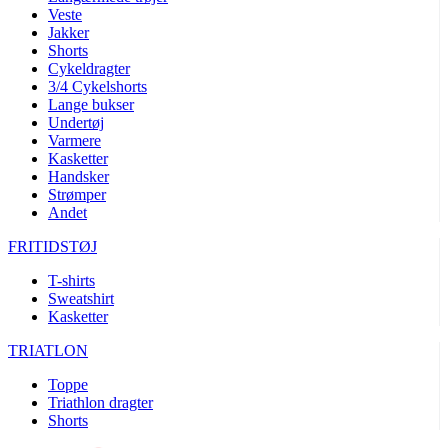
Veste
product[40001005]
www.kalaswear.dk
1 år
Jakker
Shorts
product[40001962]
www.kalaswear.dk
1 år
Cykeldragter
product[40001963]
www.kalaswear.dk
1 år
3/4 Cykelshorts
Lange bukser
product[40001943]
www.kalaswear.dk
1 år
Undertøj
product[24297]
www.kalaswear.dk
1 år
Varmere
Kasketter
product[40001955]
www.kalaswear.dk
1 år
Handsker
Strømper
product[24154]
www.kalaswear.dk
1 år
Andet
product[24153]
www.kalaswear.dk
1 år
FRITIDSTØJ
product[24125]
www.kalaswear.dk
1 år
T-shirts
product[24139]
www.kalaswear.dk
1 år
Sweatshirt
product[40002005]
www.kalaswear.dk
1 år
Kasketter
product[40001875]
www.kalaswear.dk
1 år
TRIATLON
product[40003164]
www.kalaswear.dk
1 år
Toppe
product[40003673]
www.kalaswear.dk
1 år
Triathlon dragter
Shorts
product[40003305]
www.kalaswear.dk
1 år