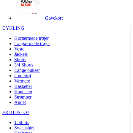
product[40001995]
www.kalaswear.dk
1 år
product[40001906]
www.kalaswear.dk
1 år
Gavekort
product[40001951]
www.kalaswear.dk
1 år
CYKLING
product[40001946]
www.kalaswear.dk
1 år
Kortærmede trøjer
product[40003309]
www.kalaswear.dk
1 år
Langærmede trøjer
Veste
product[40003307]
www.kalaswear.dk
1 år
Jackets
product[40001977]
www.kalaswear.dk
1 år
Shorts
3/4 Shorts
product[24155]
www.kalaswear.dk
1 år
Lange bukser
Undertøj
product[40001947]
www.kalaswear.dk
1 år
Varmere
product[40001981]
www.kalaswear.dk
1 år
Kasketter
Handsker
product[40004122]
www.kalaswear.dk
1 år
Strømper
Andet
product[40001966]
www.kalaswear.dk
1 år
product[24053]
www.kalaswear.dk
1 år
FRITIDSTØJ
product[40001033]
www.kalaswear.dk
1 år
T-Shirts
Sweatshirt
product[40001865]
www.kalaswear.dk
1 år