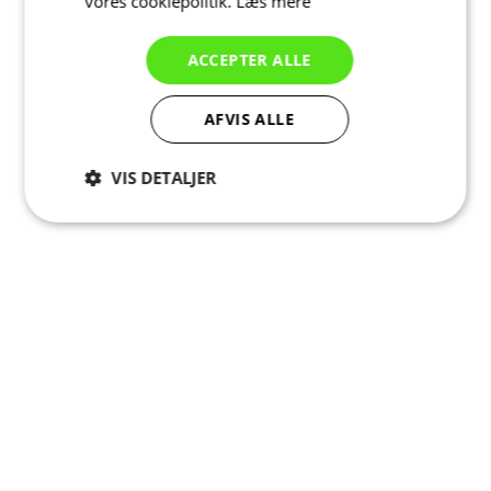
vores cookiepolitik.
Læs mere
ACCEPTER ALLE
AFVIS ALLE
VIS DETALJER
Absolut
Ydeevne
Målretning
nødvendige
Funktionalitet
Uklassificerede
Absolut nødvendige
Ydeevne
Målretning