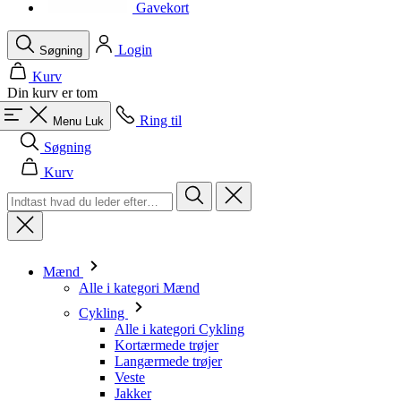
product[40001964]
www.kalaswear.dk
1 år
Gavekort
product[40000882]
www.kalaswear.dk
1 år
Login
Søgning
Kurv
Din kurv er tom
Ring til
Menu
Luk
Søgning
Kurv
Mænd
Alle i kategori Mænd
Cykling
Alle i kategori Cykling
Kortærmede trøjer
Langærmede trøjer
Veste
Jakker