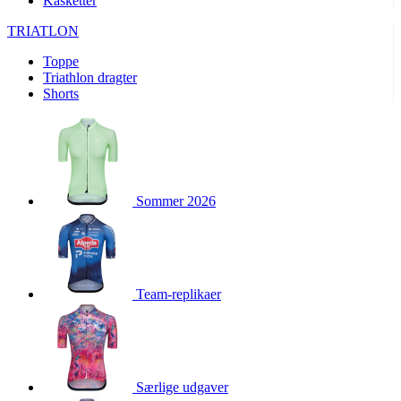
Kasketter
product[24156]
www.kalaswear.dk
1 år
TRIATLON
product[40001974]
www.kalaswear.dk
1 år
Toppe
product[24163]
www.kalaswear.dk
1 år
Triathlon dragter
product[40001959]
www.kalaswear.dk
1 år
Shorts
product[40001967]
www.kalaswear.dk
1 år
product[40001886]
www.kalaswear.dk
1 år
product[24391]
www.kalaswear.dk
1 år
product[40001872]
www.kalaswear.dk
1 år
Sommer 2026
product[40000881]
www.kalaswear.dk
1 år
product[40001905]
www.kalaswear.dk
1 år
product[24145]
www.kalaswear.dk
1 år
Team-replikaer
webChangePopupShowed
www.kalaswear.dk
1 år
product[40003515]
www.kalaswear.dk
1 år
product[40001800]
www.kalaswear.dk
1 år
product[40001944]
www.kalaswear.dk
1 år
Særlige udgaver
product[40002011]
www.kalaswear.dk
1 år