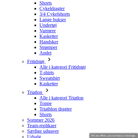
Shorts
Cykeldragter
3/4 Cykelshorts
Lange bukser
Undertøj
Varmere
Kasketter
Handsker
Strømper
Andet
Fritidstøj
Alle i kategori Fritidstøj
T-shirts
Sweatshirt
Kasketter
Triatlon
Alle i kategori Triatlon
Toppe
Triathlon dragter
Shorts
Sommer 2026
Team-replikaer
Særlige udgaver
Udsalg
We are offline, you can leave a message.