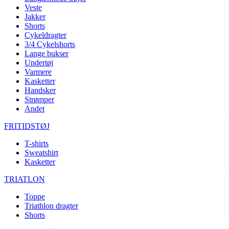
Veste
product[40001005]
www.kalaswear.dk
1 år
Jakker
Shorts
product[40001962]
www.kalaswear.dk
1 år
Cykeldragter
product[40001963]
www.kalaswear.dk
1 år
3/4 Cykelshorts
Lange bukser
product[40001943]
www.kalaswear.dk
1 år
Undertøj
product[24297]
www.kalaswear.dk
1 år
Varmere
Kasketter
product[40001955]
www.kalaswear.dk
1 år
Handsker
Strømper
product[24154]
www.kalaswear.dk
1 år
Andet
product[24153]
www.kalaswear.dk
1 år
FRITIDSTØJ
product[24125]
www.kalaswear.dk
1 år
T-shirts
product[24139]
www.kalaswear.dk
1 år
Sweatshirt
product[40002005]
www.kalaswear.dk
1 år
Kasketter
product[40001875]
www.kalaswear.dk
1 år
TRIATLON
product[40003164]
www.kalaswear.dk
1 år
Toppe
product[40003673]
www.kalaswear.dk
1 år
Triathlon dragter
Shorts
product[40003305]
www.kalaswear.dk
1 år