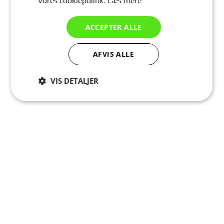
vores cookiepolitik.
Læs mere
ACCEPTER ALLE
AFVIS ALLE
VIS DETALJER
Absolut
Ydeevne
Målretning
nødvendige
Funktionalitet
Uklassificerede
Absolut nødvendige
Ydeevne
Målretning