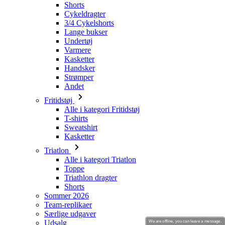
Shorts
Cykeldragter
3/4 Cykelshorts
Lange bukser
Undertøj
Varmere
Kasketter
Handsker
Strømper
Andet
Fritidstøj
Alle i kategori Fritidstøj
T-shirts
Sweatshirt
Kasketter
Triatlon
Alle i kategori Triatlon
Toppe
Triathlon dragter
Shorts
Sommer 2026
Team-replikaer
Særlige udgaver
Udsalg
We are offline, you can leave a message.