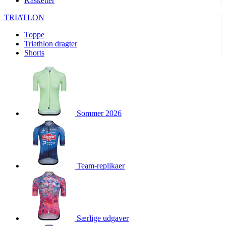
Kasketter
product[24156]
www.kalaswear.dk
1 år
TRIATLON
product[40001974]
www.kalaswear.dk
1 år
Toppe
product[24163]
www.kalaswear.dk
1 år
Triathlon dragter
product[40001959]
www.kalaswear.dk
1 år
Shorts
product[40001967]
www.kalaswear.dk
1 år
product[40001886]
www.kalaswear.dk
1 år
product[24391]
www.kalaswear.dk
1 år
product[40001872]
www.kalaswear.dk
1 år
Sommer 2026
product[40000881]
www.kalaswear.dk
1 år
product[40001905]
www.kalaswear.dk
1 år
product[24145]
www.kalaswear.dk
1 år
Team-replikaer
webChangePopupShowed
www.kalaswear.dk
1 år
product[40003515]
www.kalaswear.dk
1 år
product[40001800]
www.kalaswear.dk
1 år
product[40001944]
www.kalaswear.dk
1 år
Særlige udgaver
product[40002011]
www.kalaswear.dk
1 år