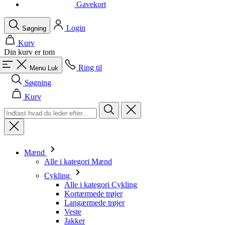
product[40001964]
www.kalaswear.dk
1 år
Gavekort
product[40000882]
www.kalaswear.dk
1 år
Login
Søgning
Kurv
Din kurv er tom
Ring til
Menu
Luk
Søgning
Kurv
Mænd
Alle i kategori Mænd
Cykling
Alle i kategori Cykling
Kortærmede trøjer
Langærmede trøjer
Veste
Jakker