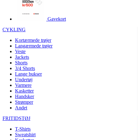
product[40001995]
www.kalaswear.dk
1 år
product[40001906]
www.kalaswear.dk
1 år
Gavekort
product[40001951]
www.kalaswear.dk
1 år
CYKLING
product[40001946]
www.kalaswear.dk
1 år
Kortærmede trøjer
product[40003309]
www.kalaswear.dk
1 år
Langærmede trøjer
Veste
product[40003307]
www.kalaswear.dk
1 år
Jackets
product[40001977]
www.kalaswear.dk
1 år
Shorts
3/4 Shorts
product[24155]
www.kalaswear.dk
1 år
Lange bukser
Undertøj
product[40001947]
www.kalaswear.dk
1 år
Varmere
product[40001981]
www.kalaswear.dk
1 år
Kasketter
Handsker
product[40004122]
www.kalaswear.dk
1 år
Strømper
Andet
product[40001966]
www.kalaswear.dk
1 år
product[24053]
www.kalaswear.dk
1 år
FRITIDSTØJ
product[40001033]
www.kalaswear.dk
1 år
T-Shirts
Sweatshirt
product[40001865]
www.kalaswear.dk
1 år