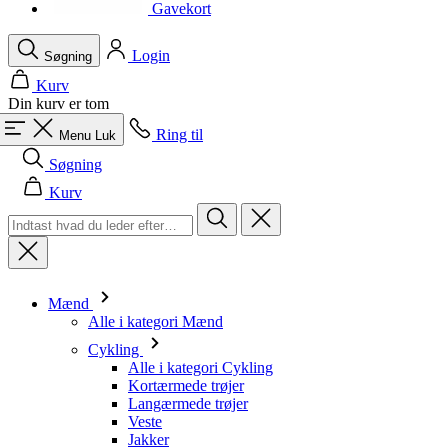
product[40001964]
www.kalaswear.dk
1 år
Gavekort
product[40000882]
www.kalaswear.dk
1 år
Login
Søgning
Kurv
Din kurv er tom
Ring til
Menu
Luk
Søgning
Kurv
Mænd
Alle i kategori Mænd
Cykling
Alle i kategori Cykling
Kortærmede trøjer
Langærmede trøjer
Veste
Jakker