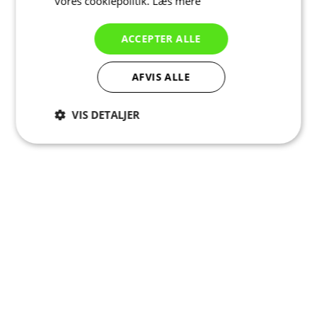
vores cookiepolitik.
Læs mere
ACCEPTER ALLE
AFVIS ALLE
VIS DETALJER
Absolut
Ydeevne
Målretning
nødvendige
Funktionalitet
Uklassificerede
Absolut nødvendige
Ydeevne
Målretning