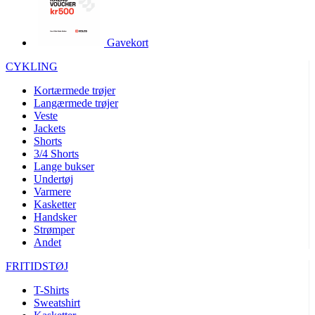
product[40001995]
www.kalaswear.dk
1 år
product[40001906]
www.kalaswear.dk
1 år
Gavekort
product[40001951]
www.kalaswear.dk
1 år
CYKLING
product[40001946]
www.kalaswear.dk
1 år
Kortærmede trøjer
product[40003309]
www.kalaswear.dk
1 år
Langærmede trøjer
Veste
product[40003307]
www.kalaswear.dk
1 år
Jackets
product[40001977]
www.kalaswear.dk
1 år
Shorts
3/4 Shorts
product[24155]
www.kalaswear.dk
1 år
Lange bukser
Undertøj
product[40001947]
www.kalaswear.dk
1 år
Varmere
product[40001981]
www.kalaswear.dk
1 år
Kasketter
Handsker
product[40004122]
www.kalaswear.dk
1 år
Strømper
Andet
product[40001966]
www.kalaswear.dk
1 år
product[24053]
www.kalaswear.dk
1 år
FRITIDSTØJ
product[40001033]
www.kalaswear.dk
1 år
T-Shirts
Sweatshirt
product[40001865]
www.kalaswear.dk
1 år