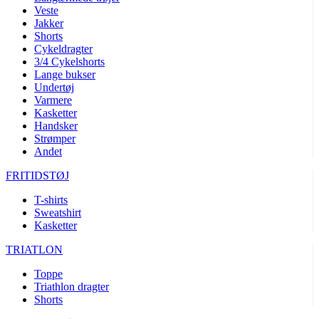
Veste
product[40001005]
www.kalaswear.dk
1 år
Jakker
Shorts
product[40001962]
www.kalaswear.dk
1 år
Cykeldragter
product[40001963]
www.kalaswear.dk
1 år
3/4 Cykelshorts
Lange bukser
product[40001943]
www.kalaswear.dk
1 år
Undertøj
product[24297]
www.kalaswear.dk
1 år
Varmere
Kasketter
product[40001955]
www.kalaswear.dk
1 år
Handsker
Strømper
product[24154]
www.kalaswear.dk
1 år
Andet
product[24153]
www.kalaswear.dk
1 år
FRITIDSTØJ
product[24125]
www.kalaswear.dk
1 år
T-shirts
product[24139]
www.kalaswear.dk
1 år
Sweatshirt
product[40002005]
www.kalaswear.dk
1 år
Kasketter
product[40001875]
www.kalaswear.dk
1 år
TRIATLON
product[40003164]
www.kalaswear.dk
1 år
Toppe
product[40003673]
www.kalaswear.dk
1 år
Triathlon dragter
Shorts
product[40003305]
www.kalaswear.dk
1 år