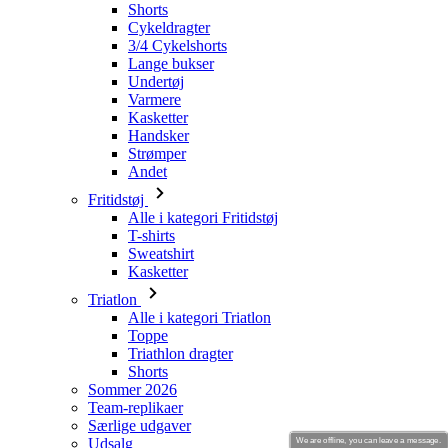
Shorts
Cykeldragter
3/4 Cykelshorts
Lange bukser
Undertøj
Varmere
Kasketter
Handsker
Strømper
Andet
Fritidstøj
Alle i kategori Fritidstøj
T-shirts
Sweatshirt
Kasketter
Triatlon
Alle i kategori Triatlon
Toppe
Triathlon dragter
Shorts
Sommer 2026
Team-replikaer
Særlige udgaver
Udsalg
We are offline, you can leave a message.