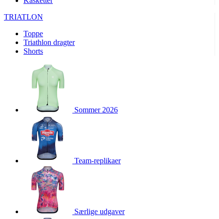
Kasketter
product[24156]
www.kalaswear.dk
1 år
TRIATLON
product[40001974]
www.kalaswear.dk
1 år
Toppe
product[24163]
www.kalaswear.dk
1 år
Triathlon dragter
product[40001959]
www.kalaswear.dk
1 år
Shorts
product[40001967]
www.kalaswear.dk
1 år
product[40001886]
www.kalaswear.dk
1 år
product[24391]
www.kalaswear.dk
1 år
product[40001872]
www.kalaswear.dk
1 år
Sommer 2026
product[40000881]
www.kalaswear.dk
1 år
product[40001905]
www.kalaswear.dk
1 år
product[24145]
www.kalaswear.dk
1 år
Team-replikaer
webChangePopupShowed
www.kalaswear.dk
1 år
product[40003515]
www.kalaswear.dk
1 år
product[40001800]
www.kalaswear.dk
1 år
product[40001944]
www.kalaswear.dk
1 år
Særlige udgaver
product[40002011]
www.kalaswear.dk
1 år