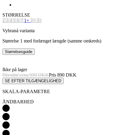
STØRRELSE
2
3
4
5
6
7
1+
2+
3+
Vybraná varianta
Størrelse 1 med forlænget længde (samme omkreds)
Størrelsesguide
Ikke på lager
Původní cena
990 DKK
Pris
890 DKK
SE EFTER TILGÆNGELIGHED
SKALA-PARAMETRE
ÅNDBARHED