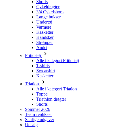
Shorts
Cykeldragter
3/4 Cykelshorts
Lange bukser
Undertøj
Varmere
Kasketter
Handsker
Strømper
Andet
Fritidstøj
Alle i kategori Fritidstøj
T-shirts
Sweatshirt
Kasketter
Triatlon
Alle i kategori Triatlon
Toppe
Triathlon dragter
Shorts
Sommer 2026
Team-replikaer
Særlige udgaver
Udsalg