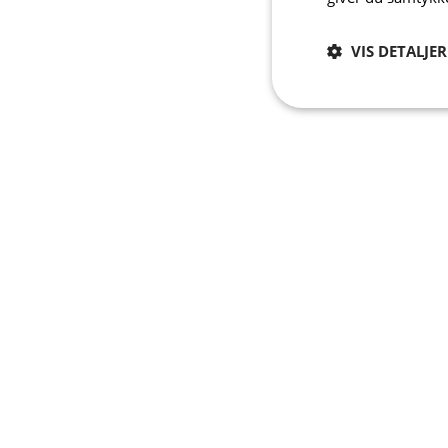
VIS DETALJER
Absolut
nødvendige
A
Absolut nødvendige c
Hjemmesiden kan ikke
Navn
PHPSESSID