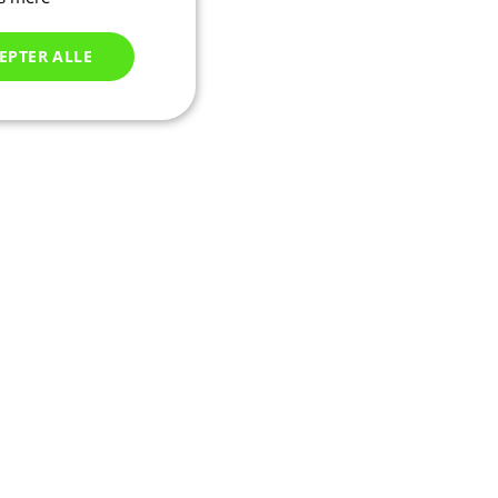
EPTER ALLE
Uklassificerede
ede
ontoadministration.
seret på PHP-
tor, der bruges til
sioner. Det er
er, hvordan det