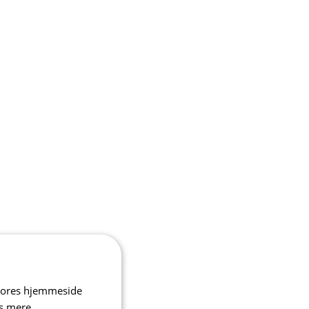
 vores hjemmeside
s mere