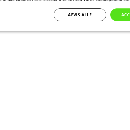
AFVIS ALLE
ACC
Ydeevne
Målretning
Funktionalitet
bsolut nødvendige
Ydeevne
Målretning
Funktionalitet
Uklassificer
ookies muliggør hjemmesidens grundlæggende funktionalitet såsom brugerlogin og k
 bruges korrekt uden de absolut nødvendige cookies.
Udbyder
/
Udløbsdato
Beskrivelse
Domæne
Session
Cookie genereret af applikationer ba
PHP.net
sproget. Dette er en generel identifika
www.kalaswear.dk
at opretholde variabler for brugerses
normalt et tilfældigt genereret numm