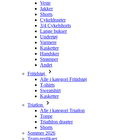
Lange bukser
Undertøj
Varmere
Kasketter
Handsker
Strømper
Andet
Fritidstøj
Alle i kategori Fritidstøj
T-shirts
Sweatshirt
Kasketter
Triatlon
Alle i kategori Triatlon
Toppe
Triathlon dragter
Shorts
Sommer 2026
Team-replikaer
Særlige udgaver
Udsalg
Gavekort
Kvinder