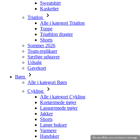
Toppe
Triathlon dragter
Shorts
Sommer 2026
Team-replikaer
Særlige udgaver
Udsalg
Gavekort
Børn
Alle i kategori Børn
Cykling
Alle i kategori Cykling
Kortærmede trøjer
Langærmede trøjer
Jakker
Shorts
Lange bukser
Varmere
Handsker
Sommer 2026
Team-replikaer
Udsalg
Særlige udgaver
Gavekort
We are offline, you can leave a message.