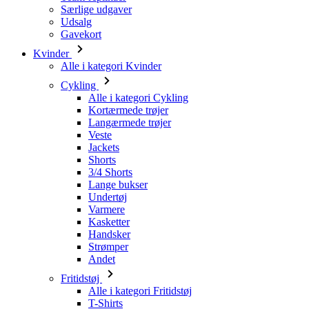
Alle i kategori Kvinder
Cykling
Alle i kategori Cykling
Kortærmede trøjer
Langærmede trøjer
Veste
Jackets
Shorts
3/4 Shorts
Lange bukser
Undertøj
Varmere
Kasketter
Handsker
Strømper
Andet
Fritidstøj
Alle i kategori Fritidstøj
T-Shirts
Sweatshirt
Kasketter
Triatlon
Alle i kategori Triatlon