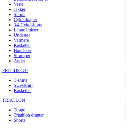
Veste
product[40001005]
www.kalaswear.dk
1 år
Jakker
Shorts
product[40001962]
www.kalaswear.dk
1 år
Cykeldragter
product[40001963]
www.kalaswear.dk
1 år
3/4 Cykelshorts
Lange bukser
product[40001943]
www.kalaswear.dk
1 år
Undertøj
product[24297]
www.kalaswear.dk
1 år
Varmere
Kasketter
product[40001955]
www.kalaswear.dk
1 år
Handsker
Strømper
product[24154]
www.kalaswear.dk
1 år
Andet
product[24153]
www.kalaswear.dk
1 år
FRITIDSTØJ
product[24125]
www.kalaswear.dk
1 år
T-shirts
product[24139]
www.kalaswear.dk
1 år
Sweatshirt
product[40002005]
www.kalaswear.dk
1 år
Kasketter
product[40001875]
www.kalaswear.dk
1 år
TRIATLON
product[40003164]
www.kalaswear.dk
1 år
Toppe
product[40003673]
www.kalaswear.dk
1 år
Triathlon dragter
Shorts
product[40003305]
www.kalaswear.dk
1 år