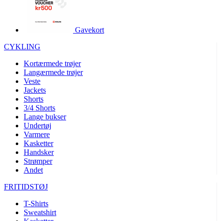
product[40001995]
www.kalaswear.dk
1 år
product[40001906]
www.kalaswear.dk
1 år
Gavekort
product[40001951]
www.kalaswear.dk
1 år
CYKLING
product[40001946]
www.kalaswear.dk
1 år
Kortærmede trøjer
product[40003309]
www.kalaswear.dk
1 år
Langærmede trøjer
Veste
product[40003307]
www.kalaswear.dk
1 år
Jackets
product[40001977]
www.kalaswear.dk
1 år
Shorts
3/4 Shorts
product[24155]
www.kalaswear.dk
1 år
Lange bukser
Undertøj
product[40001947]
www.kalaswear.dk
1 år
Varmere
product[40001981]
www.kalaswear.dk
1 år
Kasketter
Handsker
product[40004122]
www.kalaswear.dk
1 år
Strømper
Andet
product[40001966]
www.kalaswear.dk
1 år
product[24053]
www.kalaswear.dk
1 år
FRITIDSTØJ
product[40001033]
www.kalaswear.dk
1 år
T-Shirts
Sweatshirt
product[40001865]
www.kalaswear.dk
1 år