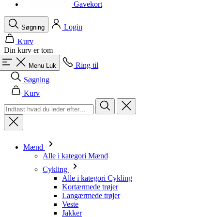
product[40001964]
www.kalaswear.dk
1 år
Gavekort
product[40000882]
www.kalaswear.dk
1 år
Login
Søgning
Kurv
Din kurv er tom
Ring til
Menu
Luk
Søgning
Kurv
Mænd
Alle i kategori Mænd
Cykling
Alle i kategori Cykling
Kortærmede trøjer
Langærmede trøjer
Veste
Jakker