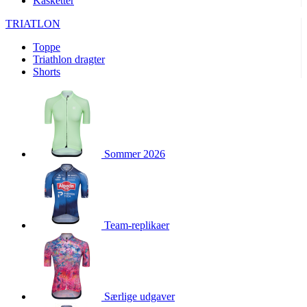
Kasketter
product[24156]
www.kalaswear.dk
1 år
TRIATLON
product[40001974]
www.kalaswear.dk
1 år
Toppe
product[24163]
www.kalaswear.dk
1 år
Triathlon dragter
product[40001959]
www.kalaswear.dk
1 år
Shorts
product[40001967]
www.kalaswear.dk
1 år
product[40001886]
www.kalaswear.dk
1 år
product[24391]
www.kalaswear.dk
1 år
product[40001872]
www.kalaswear.dk
1 år
Sommer 2026
product[40000881]
www.kalaswear.dk
1 år
product[40001905]
www.kalaswear.dk
1 år
product[24145]
www.kalaswear.dk
1 år
Team-replikaer
webChangePopupShowed
www.kalaswear.dk
1 år
product[40003515]
www.kalaswear.dk
1 år
product[40001800]
www.kalaswear.dk
1 år
product[40001944]
www.kalaswear.dk
1 år
Særlige udgaver
product[40002011]
www.kalaswear.dk
1 år