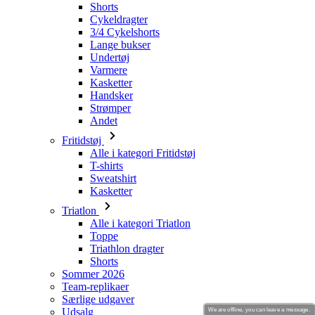
Shorts
Cykeldragter
3/4 Cykelshorts
Lange bukser
Undertøj
Varmere
Kasketter
Handsker
Strømper
Andet
Fritidstøj
Alle i kategori Fritidstøj
T-shirts
Sweatshirt
Kasketter
Triatlon
Alle i kategori Triatlon
Toppe
Triathlon dragter
Shorts
Sommer 2026
Team-replikaer
Særlige udgaver
Udsalg
We are offline, you can leave a message.