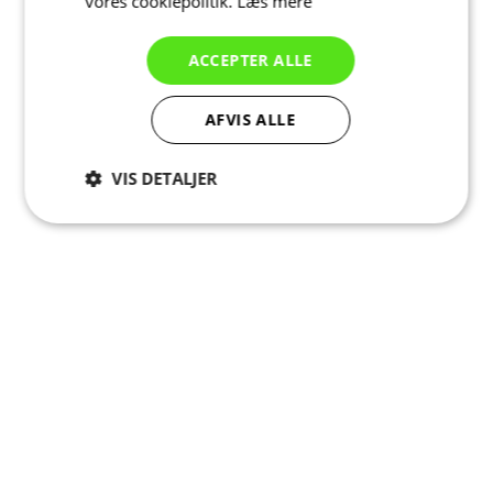
vores cookiepolitik.
Læs mere
ACCEPTER ALLE
AFVIS ALLE
VIS DETALJER
Absolut
Ydeevne
Målretning
nødvendige
Funktionalitet
Uklassificerede
Absolut nødvendige
Ydeevne
Målretning