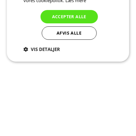
vores cookiepolitik.
Læs mere
ACCEPTER ALLE
AFVIS ALLE
VIS DETALJER
Absolut
Ydeevne
Målretning
nødvendige
Funktionalitet
Uklassificerede
Absolut nødvendige
Ydeevne
Målretning