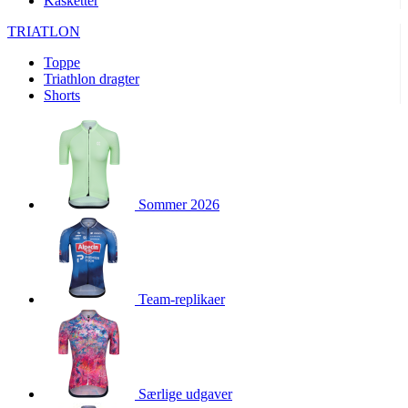
Kasketter
product[24156]
www.kalaswear.dk
1 år
TRIATLON
product[40001974]
www.kalaswear.dk
1 år
Toppe
product[24163]
www.kalaswear.dk
1 år
Triathlon dragter
product[40001959]
www.kalaswear.dk
1 år
Shorts
product[40001967]
www.kalaswear.dk
1 år
product[40001886]
www.kalaswear.dk
1 år
product[24391]
www.kalaswear.dk
1 år
product[40001872]
www.kalaswear.dk
1 år
Sommer 2026
product[40000881]
www.kalaswear.dk
1 år
product[40001905]
www.kalaswear.dk
1 år
product[24145]
www.kalaswear.dk
1 år
Team-replikaer
webChangePopupShowed
www.kalaswear.dk
1 år
product[40003515]
www.kalaswear.dk
1 år
product[40001800]
www.kalaswear.dk
1 år
product[40001944]
www.kalaswear.dk
1 år
Særlige udgaver
product[40002011]
www.kalaswear.dk
1 år