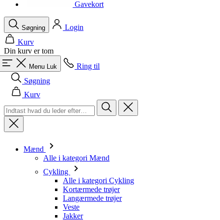
product[40001964]
www.kalaswear.dk
1 år
Gavekort
product[40000882]
www.kalaswear.dk
1 år
Login
Søgning
Kurv
Din kurv er tom
Ring til
Menu
Luk
Søgning
Kurv
Mænd
Alle i kategori Mænd
Cykling
Alle i kategori Cykling
Kortærmede trøjer
Langærmede trøjer
Veste
Jakker