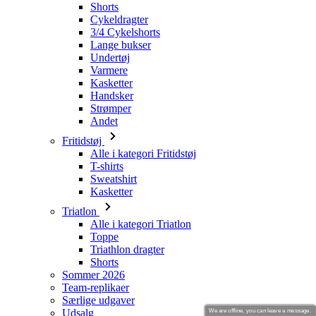
Shorts
Cykeldragter
3/4 Cykelshorts
Lange bukser
Undertøj
Varmere
Kasketter
Handsker
Strømper
Andet
Fritidstøj
Alle i kategori Fritidstøj
T-shirts
Sweatshirt
Kasketter
Triatlon
Alle i kategori Triatlon
Toppe
Triathlon dragter
Shorts
Sommer 2026
Team-replikaer
Særlige udgaver
Udsalg
We are offline, you can leave a message.