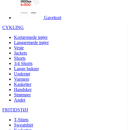
product[40001995]
www.kalaswear.dk
1 år
product[40001906]
www.kalaswear.dk
1 år
Gavekort
product[40001951]
www.kalaswear.dk
1 år
CYKLING
product[40001946]
www.kalaswear.dk
1 år
Kortærmede trøjer
product[40003309]
www.kalaswear.dk
1 år
Langærmede trøjer
Veste
product[40003307]
www.kalaswear.dk
1 år
Jackets
product[40001977]
www.kalaswear.dk
1 år
Shorts
3/4 Shorts
product[24155]
www.kalaswear.dk
1 år
Lange bukser
Undertøj
product[40001947]
www.kalaswear.dk
1 år
Varmere
product[40001981]
www.kalaswear.dk
1 år
Kasketter
Handsker
product[40004122]
www.kalaswear.dk
1 år
Strømper
Andet
product[40001966]
www.kalaswear.dk
1 år
product[24053]
www.kalaswear.dk
1 år
FRITIDSTØJ
product[40001033]
www.kalaswear.dk
1 år
T-Shirts
Sweatshirt
product[40001865]
www.kalaswear.dk
1 år