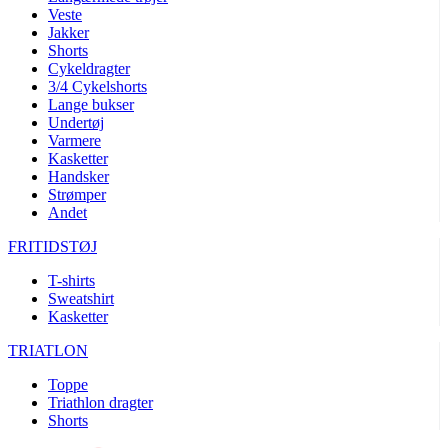
Veste
product[40001005]
www.kalaswear.dk
1 år
Jakker
Shorts
product[40001962]
www.kalaswear.dk
1 år
Cykeldragter
product[40001963]
www.kalaswear.dk
1 år
3/4 Cykelshorts
Lange bukser
product[40001943]
www.kalaswear.dk
1 år
Undertøj
product[24297]
www.kalaswear.dk
1 år
Varmere
Kasketter
product[40001955]
www.kalaswear.dk
1 år
Handsker
Strømper
product[24154]
www.kalaswear.dk
1 år
Andet
product[24153]
www.kalaswear.dk
1 år
FRITIDSTØJ
product[24125]
www.kalaswear.dk
1 år
T-shirts
product[24139]
www.kalaswear.dk
1 år
Sweatshirt
product[40002005]
www.kalaswear.dk
1 år
Kasketter
product[40001875]
www.kalaswear.dk
1 år
TRIATLON
product[40003164]
www.kalaswear.dk
1 år
Toppe
product[40003673]
www.kalaswear.dk
1 år
Triathlon dragter
Shorts
product[40003305]
www.kalaswear.dk
1 år