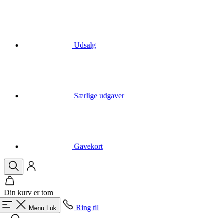
Udsalg
Særlige udgaver
Gavekort
Din kurv er tom
Ring til
Menu
Luk
Søgning
Kurv