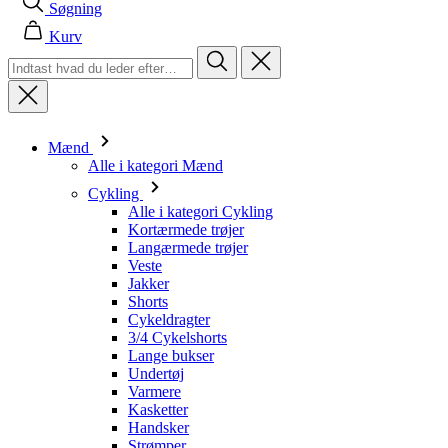
Mænd
Alle i kategori Mænd
Cykling
Alle i kategori Cykling
Kortærmede trøjer
Langærmede trøjer
Veste
Jakker
Shorts
Cykeldragter
3/4 Cykelshorts
Lange bukser
Undertøj
Varmere
Kasketter
Handsker
Strømper
Andet
Fritidstøj
Alle i kategori Fritidstøj
T-shirts