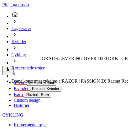
Přejít na obsah
Lagervarer
Kvinder
Cykling
GRATIS LEVERING OVER 1000 DKK | GR
Kortærmede trøjer
Dame kortærmet cykeltrøje RAZOR | PASSION Z6 Racing Red |
Mænd
Rozbalit Mænd
Kvinder
Rozbalit Kvinder
Børn
Rozbalit Børn
Custom design
Historier
CYKLING
Kortærmede trøjer