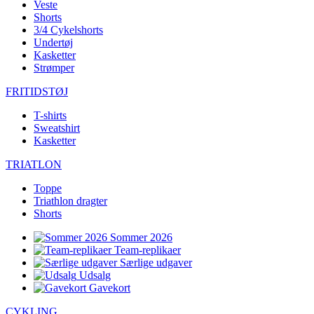
Veste
Shorts
3/4 Cykelshorts
Undertøj
Kasketter
Strømper
FRITIDSTØJ
T-shirts
Sweatshirt
Kasketter
TRIATLON
Toppe
Triathlon dragter
Shorts
Sommer 2026
Team-replikaer
Særlige udgaver
Udsalg
Gavekort
CYKLING