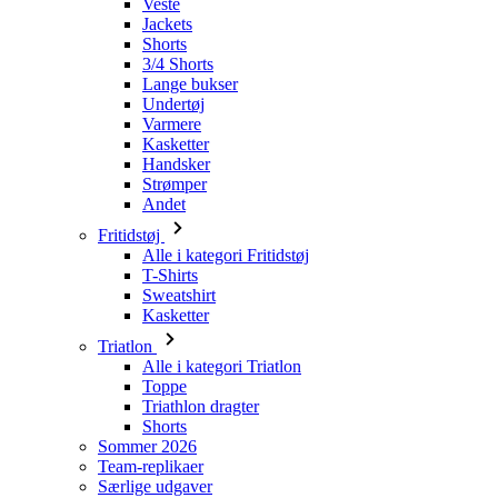
Undertøj
Varmere
Kasketter
Handsker
Strømper
Andet
Fritidstøj
Alle i kategori Fritidstøj
T-Shirts
Sweatshirt
Kasketter
Triatlon
Alle i kategori Triatlon
Toppe
Triathlon dragter
Shorts
Sommer 2026
Team-replikaer
Særlige udgaver
Udsalg
Gavekort
Børn
Alle i kategori Børn