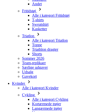
Sweatshirt
Kasketter
Triatlon
Alle i kategori Triatlon
Toppe
Triathlon dragter
Shorts
Sommer 2026
Team-replikaer
Særlige udgaver
Udsalg
Gavekort
Kvinder
Alle i kategori Kvinder
Cykling
Alle i kategori Cykling
Kortærmede trøjer
Langærmede trøjer
Veste
Jackets
Shorts
3/4 Shorts
Lange bukser