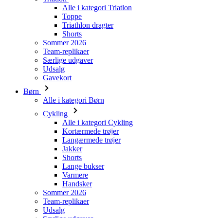
Alle i kategori Triatlon
Toppe
Triathlon dragter
Shorts
Sommer 2026
Team-replikaer
Særlige udgaver
Udsalg
Gavekort
Børn
Alle i kategori Børn
Cykling
Alle i kategori Cykling
Kortærmede trøjer
Langærmede trøjer
Jakker
Shorts
Lange bukser
Varmere
Handsker
Sommer 2026
Team-replikaer
Udsalg