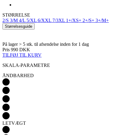
STØRRELSE
2/S
3/M
4/L
5/XL
6/XXL
7/3XL
1+/XS+
2+/S+
3+/M+
Størrelsesguide
På lager > 5 stk.
til afsendelse inden for 1 dag
Pris
990 DKK
TILFØJ TIL KURV
SKALA-PARAMETRE
ÅNDBARHED
LETVÆGT