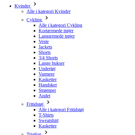
Kvinder
Alle i kategori Kvinder
Cykling
Alle i kategori Cykling
Kortærmede trøjer
Langærmede trøjer
Veste
Jackets
Shorts
3/4 Shorts
Lange bukser
Undertøj
Varmere
Kasketter
Handsker
Strømper
Andet
Fritidstøj
Alle i kategori Fritidstøj
T-Shirts
Sweatshirt
Kasketter
Triatlon