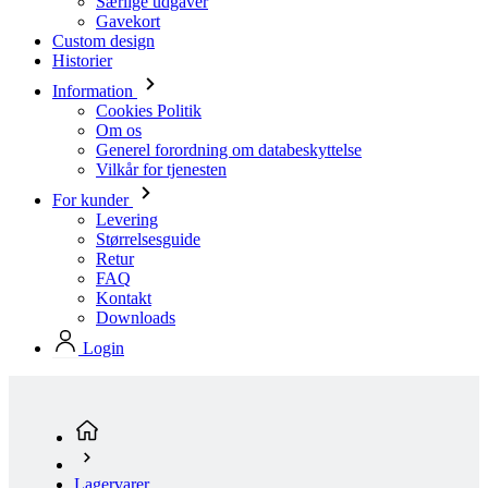
Særlige udgaver
Gavekort
Custom design
Historier
Information
Cookies Politik
Om os
Generel forordning om databeskyttelse
Vilkår for tjenesten
For kunder
Levering
Størrelsesguide
Retur
FAQ
Kontakt
Downloads
Login
Lagervarer