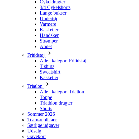
Cykeldragter
3/4 Cykelshorts
Lange bukser
Undertøj
Varmere
Kasketter
Handsker
Strømper
Andet
Fritidstøj
Alle i kategori Fritidstøj
T-shirts
Sweatshirt
Kasketter
Triatlon
Alle i kategori Triatlon
Toppe
Triathlon dragter
Shorts
Sommer 2026
Team-replikaer
Særlige udgaver
Udsalg
Gavekort