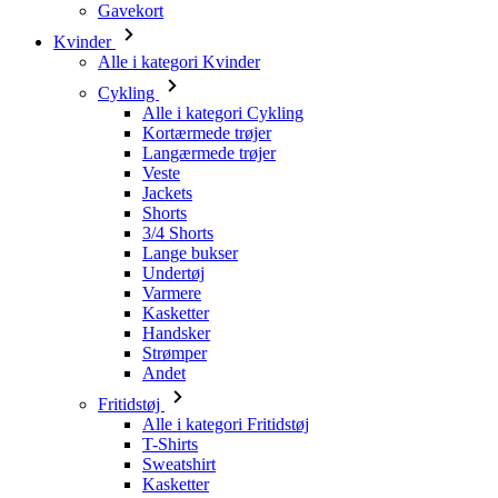
Alle i kategori Cykling
Kortærmede trøjer
Langærmede trøjer
Veste
Jackets
Shorts
3/4 Shorts
Lange bukser
Undertøj
Varmere
Kasketter
Handsker
Strømper
Andet
Fritidstøj
Alle i kategori Fritidstøj
T-Shirts
Sweatshirt
Kasketter
Triatlon
Alle i kategori Triatlon
Toppe
Triathlon dragter