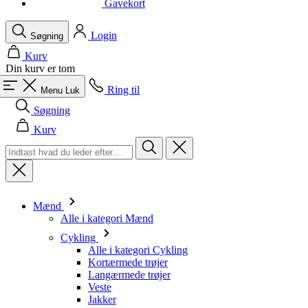
Din kurv er tom
Ring til
Menu
Luk
Søgning
Kurv
Mænd
Alle i kategori Mænd
Cykling
Alle i kategori Cykling
Kortærmede trøjer
Langærmede trøjer
Veste
Jakker
Shorts
Cykeldragter
3/4 Cykelshorts
Lange bukser
Undertøj