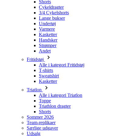
Varmere
Kasketter
Handsker
Strømper
Andet
Fritidstøj
Alle i kategori Fritidstøj
T-shirts
Sweatshirt
Kasketter
Triatlon
Alle i kategori Triatlon
Toppe
Triathlon dragter
Shorts
Sommer 2026
Team-replikaer
Særlige udgaver
Udsalg
Gavekort
Kvinder
Alle i kategori Kvinder
Cykling