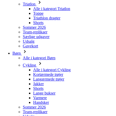
Shorts
Sommer 2026
Team-replikaer
Særlige udgaver
Udsalg
Gavekort
Børn
Alle i kategori Børn
Cykling
Alle i kategori Cykling
Kortærmede trøjer
Langærmede trøjer
Jakker
Shorts
Lange bukser
Varmere
Handsker
Sommer 2026
Team-replikaer
Udsalg
Særlige udgaver
Gavekort
Custom design
Historier