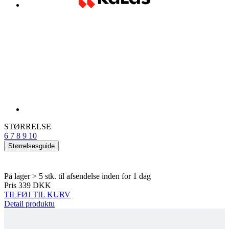
STØRRELSE
6
7
8
9
10
Størrelsesguide
På lager > 5 stk.
til afsendelse inden for 1 dag
Pris
339 DKK
TILFØJ TIL KURV
Detail produktu