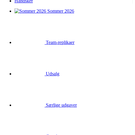
Handsker
Sommer 2026
Team-replikaer
Udsalg
Særlige udgaver
Gavekort
Login
Søgning
Kurv