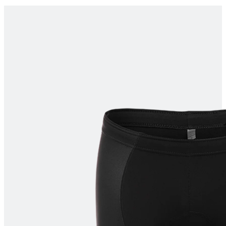
product[40001964]
www.kalaswear.dk
1 år
product[40000882]
www.kalaswear.dk
1 år