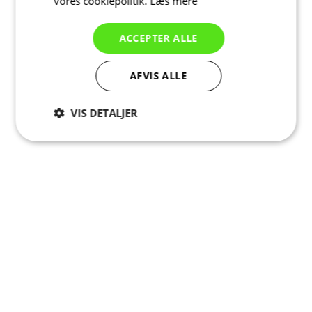
vores cookiepolitik.
Læs mere
ACCEPTER ALLE
AFVIS ALLE
VIS DETALJER
Absolut
Ydeevne
Målretning
nødvendige
Funktionalitet
Uklassificerede
Absolut nødvendige
Ydeevne
Målretning