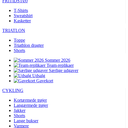
FRITIDSTØJ
product[40001912]
www.kalaswear.dk
1 år
product[24300]
www.kalaswear.dk
1 år
T-Shirts
Sweatshirt
product[24087]
www.kalaswear.dk
1 år
Kasketter
product[24083]
www.kalaswear.dk
1 år
TRIATLON
product[40001953]
www.kalaswear.dk
1 år
Toppe
product[40001968]
www.kalaswear.dk
1 år
Triathlon dragter
Shorts
product[40000883]
www.kalaswear.dk
1 år
product[40003160]
www.kalaswear.dk
1 år
Sommer 2026
Team-replikaer
product[40001885]
www.kalaswear.dk
1 år
Særlige udgaver
Udsalg
product[40001006]
www.kalaswear.dk
1 år
Gavekort
product[40000098]
www.kalaswear.dk
1 år
CYKLING
product[40003304]
www.kalaswear.dk
1 år
Kortærmede trøjer
product[40001961]
www.kalaswear.dk
1 år
Langærmede trøjer
product[24055]
www.kalaswear.dk
1 år
Jakker
Shorts
product[40001037]
www.kalaswear.dk
1 år
Lange bukser
Varmere
product[40001949]
www.kalaswear.dk
1 år