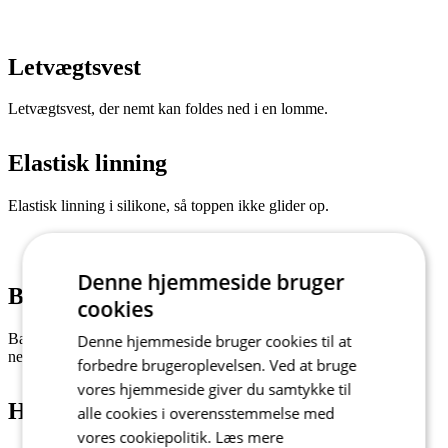
Letvægtsvest
Letvægtsvest, der nemt kan foldes ned i en lomme.
Elastisk linning
Elastisk linning i silikone, så toppen ikke glider op.
Denne hjemmeside bruger
Bagpanel af membranstof & baglommer
cookies
Bagpanel af membranstof for ekstra beskyttelse. Venstre og højre
Denne hjemmeside bruger cookies til at
nedre baglommer med nem adgang til opbevarede genstande.
forbedre brugeroplevelsen. Ved at bruge
vores hjemmeside giver du samtykke til
Hovedmateriale - W&W Mission Flow
alle cookies i overensstemmelse med
vores cookiepolitik.
Læs mere