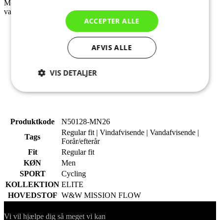
Meget let, funktionelt membranstof i tre lag, som er vind- og
vandtæt. Det øverste lag af stoffet er meget kompakt og slidstærkt.
ACCEPTER ALLE
Sammensætning: 90% Polyester, 10% Polyurethane
Grammage: 160 g/m2
AFVIS ALLE
VIS DETALJER
Absolut
Ydeevne
Målretning
nødvendige
Produktkode
N50128-MN26
Regular fit | Vindafvisende | Vandafvisende |
Tags
Funktionalitet
Uklassificerede
Forår/efterår
Fit
Regular fit
KØN
Men
SPORT
Cycling
KOLLEKTION
ELITE
HOVEDSTOF
W&W MISSION FLOW
Kontakt
Absolut nødvendige
Ydeevne
Målretning
Vi vil hjælpe dig så meget vi kan