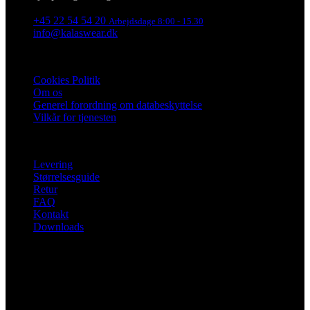
Funktionalitet
Uklassificerede
+45 22 54 54 20
Arbejdsdage 8:00 - 15.30
Absolut nødvendige cookies muliggør
info@kalaswear.dk
hjemmesidens grundlæggende funktionalitet såsom
brugerlogin og kontoadministration. Hjemmesiden
Information
kan ikke bruges korrekt uden de absolut
nødvendige cookies.
Cookies Politik
Om os
Udbyder
/
Navn
Udløbsdato
Domæne
Generel forordning om databeskyttelse
Vilkår for tjenesten
PHPSESSID
Session
PHP.net
www.kalaswear.dk
For kunder
Levering
Størrelsesguide
Retur
FAQ
Kontakt
Downloads
Google
Privacy Policy