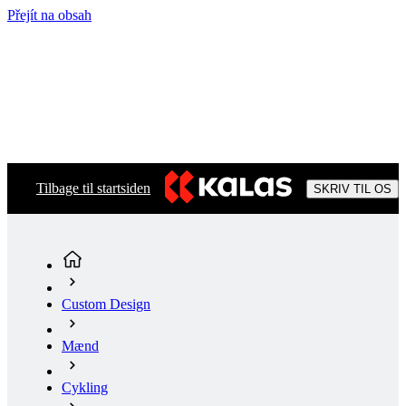
Přejít na obsah
Tilbage til startsiden
SKRIV TIL OS
Custom Design
Mænd
Cykling