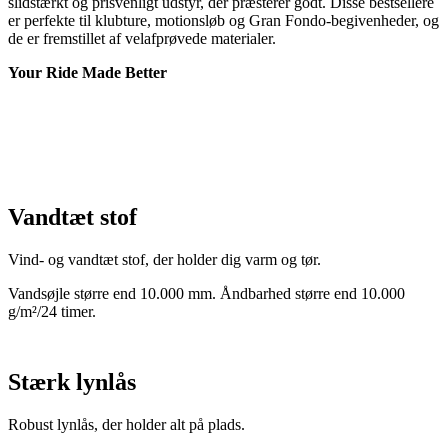
slidstærkt og prisvenligt udstyr, der præsterer godt. Disse bestsellere
er perfekte til klubture, motionsløb og Gran Fondo-begivenheder, og
de er fremstillet af velafprøvede materialer.
Your Ride Made Better
Vandtæt stof
Vind- og vandtæt stof, der holder dig varm og tør.
Vandsøjle større end 10.000 mm. Åndbarhed større end 10.000
g/m²/24 timer.
Stærk lynlås
Robust lynlås, der holder alt på plads.