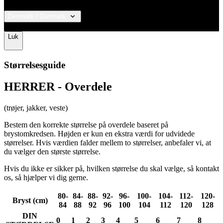
Denmark / Danmark
© 2026 KALAS Sportswear
ipCountry
www.kalaswear.dk
1 år
Luk
Størrelsesguide
CookieScriptConsent
6 måneder
CookieScript
HERRER - Overdele
.kalaswear.dk
(trøjer, jakker, veste)
Bestem den korrekte størrelse på overdele baseret på
brystomkredsen. Højden er kun en ekstra værdi for udvidede
størrelser. Hvis værdien falder mellem to størrelser, anbefaler vi, at
du vælger den største størrelse.
VISITOR_PRIVACY_METADATA
6 måneder
YouTube
Hvis du ikke er sikker på, hvilken størrelse du skal vælge, så kontakt
.youtube.com
os, så hjælper vi dig gerne.
80-
84-
88-
92-
96-
100-
104-
112-
120-
Bryst (cm)
84
88
92
96
100
104
112
120
128
DIN
0
1
2
3
4
5
6
7
8