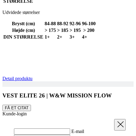
STØRRELSE
Udvidede størrelser
Brystt (cm)
84-88
88-92
92-96
96-100
Højde (cm)
> 175
> 185
> 195
> 200
DIN STØRRELSE
1+
2+
3+
4+
laravel_session
1 dag
Laravel LLC
www.kalaswear.dk
Detail produktu
VEST ELITE 26 | W&W MISSION FLOW
FÅ ET CITAT
Udbyder
/
Udbyder
/
Navn
Navn
Udløbsdato
B
Kunde-login
Udbyder
Domæne
/
Domæne
Navn
Udløbsdato
Beskrivelse
Domæne
_se20session
product[24192]
www.kalaswear.dk
www.kalaswear.dk
1 år
Luk
Udbyder
/
Navn
Udløbsdato
Beskriv
_bra_perfor
.kalaswear.dk
1 år
Domæne
E-mail
LaVisitorId_a2FsYXMubGFkZXNrLmNvbS8
product[24529]
www.kalaswear.dk
.kalaswear.dk
1 år